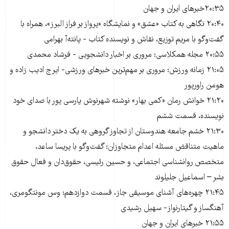
۲۰:۳۵خبرهای ایران و جهان
۲۰:۴۰ نگاهی به کتاب «عشق» و نمایشگاه «پرواز بر فراز البرز»، همراه با
گفت‌وگو با مریم توزیع، نقاش و نویسنده کتاب - پانته‌آ بهرامی
۲۰:۵۵ مجله همکلاسی: مروری بر اخبار دانشجویی - فرشاد محمدی
۲۱:۰۵ زمانه ورزش: مروری بر مهم‌ترین خبرهای ورزشی- ایرج ادیب زاده و
هومن راورپور
۲۱:۲۰ خوانش رمان «کمی بهار» نوشته شهرنوش پارسی پور با صدای خود
نویسنده، قسمت ششم
۲۱:۳۰ خشم جامعه هندوستان از تجاوز گروهی به یک دختر دانشجو و
ماهیت متناقض مسئله اعدام متجاوزان: گفت‌وگو با پریسا ساعد،
متخصص روانشناسی اجتماعی، و حسین رئیسی، حقوق‌دان و فعال حقوق
بشر – اسماعیل جلیلوند
۲۱:۴۵ چهره‌های آشنای موسیقی جاز، قسمت دوازدهم: وس مونتگومری،
آهنگساز و گیتارنواز- سهیل رشیدی
۲۱:۵۵ خبرهای ایران و جهان