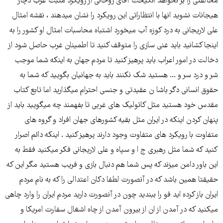
مخالفتی را بر نخواهد انگیخت آقای روحانی از رویکرد مثبت غرب دچار
هیجانات نشوید انها با انتظاراتی این رویکرد را نشان میدهند ، نقشه امثال
علی لاریجانی به درد کوزه آب میخورد اشتباه محاسبات امثال او کشور را به
اینجا کشانید باید غنی سازی را متوقف کنید تا اطمینان غرب حاصل شود از
دخالت در امور اعراب باید پرهیز کنید تا مردم جهان به اینکه شما موجب
شر و درد سر و ... هستید شک نکنند باید به جهانیان بگویید که شما به
حقوق انسانی دگر باشا ن عقیدتی و جنسی احترام میگذارید اما تابع کتاب
مقدس خود هستید مثل کاتولیک های غربی تا بفهمند چه میگویید باید از
پنهان کردن اینکه در ایران مثل بقیه کشورهای جهان افراد و گروه های
متفاوت با رویکرد های متفاوت وجود دارند پرهیز کنید . اینکه دائم اصرار
کنید که شما مثل رهبری ج ا و سپاه و علی لاریجانی فکر میکنید فقط به
این باور دامن میزند که پس شما هم دنبال بازی و فریب هستید مگر این که
حقیقتا همین باشد که در آنصورت لطفا دکان اعتدالی را که به نام مردم
ایران باز کرده اید فو را ببندید چون در آنصورت دارید مردم ایران را وارد چاهی
میکنید که در آمدن از ان از بیرون آمدن از چاه اشغال سفارت امریکا و