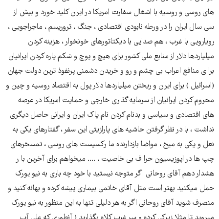
های روسی و روسیه با اشغال سفارت امریکا در ایران کلید خورد و بیش از
سی سال ایران را در ورطه نابودی اقتصادی ، جنگ ، تروریسم ، ماجراجویی ،
رویارویی با غرب ، هم صدایی با دیکتاتورهای خونخوار ، هزینه کردن
میلیاردها دلار از منابع ملی کشور برای هیچ و پوچ و شکم پاره کردن ایرانیان
برا ی منافع اعراب بی چشم و رو و خریدن دشمنی پرنفوذ ترین دولت جهان
(اسرائیل ) برای ایران و ریختن میلیاردها دلار پول به اقتصاد روسیه و چین و
محروم کردن ایرانیان از سرمایه گذاری خارجی و حمایت امریکا در عرصه
های اقتصادی و سیاسی و بدنام کردن نام پاک ایران و ایرانی حاصل دیگری
نداشت ، با در نظر گرفتن حاشیه های پارازیتی این سفر ، گفتارهای یکی به
نعل و یکی به میخ ، مواضا بازدارنده ما رکسیست های روسی ، تمسخرهای
چپ ها در اپوزیسیون حرا ف بی خاصیت ، .... میخواهم برای آخرین با ر
هشدار دهم آقای روحانی اگر متوجه نیستید با خود چه باری به نیو یورک
حمل میکنید بهتر است مثل آقای خاتمی بیماری پیشه کرده و بهانه کنید و
منصرف شوید آقای روحانی اگر به هر دلیلی تنها به این منظور به نیو یورک
میروید تا مثلا زیرکی کرده و سر غرب کلاه بگذارید ( آنطوری که علی آب