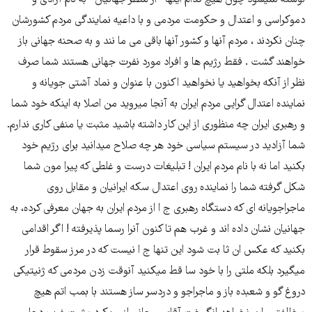
نوشته نمیشود چون هیچ کدام اینها " از منظر جهانیان " به نام آزادی و
دموکراسی و اعتدال و حکومت مردمی و با داعیه نمایندگی مردم کشورشان
چنان نکردند ، مردم آنها و کشور آنها باقی می ما نند و به صحنه جهانی باز
خواهند گشت . فقط رژیم ها و افراد مورد نفرت جهانی هستند شما صرف
نظر از آنکه بخواهید یا نخواهید اکنون با عنوان و نماد آشتی جویانه و
نماینده اعتدال گرایی مردم ایران به آنجا میروید من اصلا به اینکه خود شما
و رهبری ایران چه منظوری از این کار داشته باشید مثبت یا منفی کاری ندارم.
شما آزادید در سیستم سیاسی خود هر چه صلاح میدانید برای رژیم خود
بکنید اما نه با نام مردم ایران ! تبلیغات درست و غلطی که پیرا مون شما
شکل گرفته شما را نماینده روی اعتدال سکه ایرانیان و مقابل روی
ماجراجویانه ای که دستگاه رهبری ج ا از مردم ایران به جهان معرفی کرده، به
جهانیان نشان داده اند و غرب هم تا کنون آنرا رسما پذیرفته ! اگر اقدامی
بکنید که عکس ان ثا بت شود این تنها ج ا نیست که در مرز سقوط قرار
میگیرد بلکه ملتی را با خود سا قط میکنید آنوقت زدن مردمی که ژنیتیکی
دروغ گو و شعبده باز و ماجراجو و دردسر ساز هستند با بمب اتم هیچ