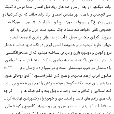
نبات میگوید ) و بعد از سر و صداهای زیاد فیل اعتدال شما موش تاکتیک
علی لاریجانی و یا هاله نور مقدس احمدی نژاد بزاید بدانید که این کار تنها دو
رویی و دروغ گویی و وقت خریدن ج ا و سران ان در نزد غرب و امریکا به
خصوص تلقی نخواهد شد شما با چک سفید ملت ایران و ایرانی به آنجا
میروید اگر این چک بی محل از آب در اید ایرانی و ایران از صحنه اعتبار
جهانی خارج میشود برای همیشه ! انسان ایرانی در نگاه شرق شناسانه همان
دروغ گویان و دودوزه بازان و دزدانی شناخته میشود که ان مسافر انگلیسی
در سفر نامه اش با کینه نسبت به ایرانیان یاد کرد ، مزخرفاتی نظیر " ایرانیان
یا دستشان در جیب دوستشان است یا در سوراخ دماغ شان و یا ......." " ٣٠
میلیون ایرانی از هم میدزدند و هیچ کس فقیر نمیشود " آقای روحانی هیچ
چیز بدتر از ان نیست که حکومتی مردم خودش را در جهان بدنام و بی اعتبار
کند استالین و قذافی و اسد و صدام و پول پت و کم جنگ ها و ..... اگر چه
پایه های رژیم های فاسد و استبدادی و خونریز را در کشورشان نهادینه کردند
اما اقدامات آنها به پا ی ملت روس و لیبی و سوریه و کامبوج و کره شمالی