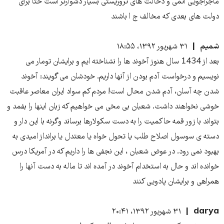
ماجراجویی اتمی و دخالت های تروریستی بسیار دشوارتر است حتا برای
دولت های بعدی که مخالف ج ا باشند
شمیم
۳۱ شهریور ۱۳۹۲، ۱۸:۵۵
بعد از 1434 سال هنوز آخوند ها را نشناخته ایم و برایشان تومار می
نویسیم و درخواست آدم بودن از آنها داریم. خودشان می گویند: آخوند
شدن چه آسان، آدم شدن محال است! مردم کم سواد ایران معاصر عاقبت
خوشی نخواهند داشت. شعبان بی مخی می خواهیم که زبان اینها را بفمد و
بتواند با زور قمه حاکمیت را به دست سکولارها برساند وگرنه با این دار و
دسته ی سوسول اصلاح طلب یا تحول خواه یا معتدل یا برانداز امیدی به
بهبود نمی رود. در عوض شعبان ، این نجفی ها را داریم که در آمریکا درس
خوانده اند و حال به استخدام آخوند در آمده اند تا ماله به دست آنها را
همراهی و برایشان پادویی کنند
darya
۳۱ شهریور ۱۳۹۲، ۲۰:۴۱