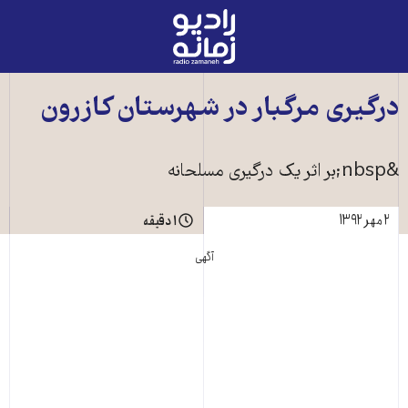
رادیو
زمانه
-
به
درگيری مرگبار در شهرستان کازرون
صفحه
اصلی
&nbsp;بر اثر يک درگيری مسلحانه
۲ مهر ۱۳۹۲
۱ دقیقه
آگهی