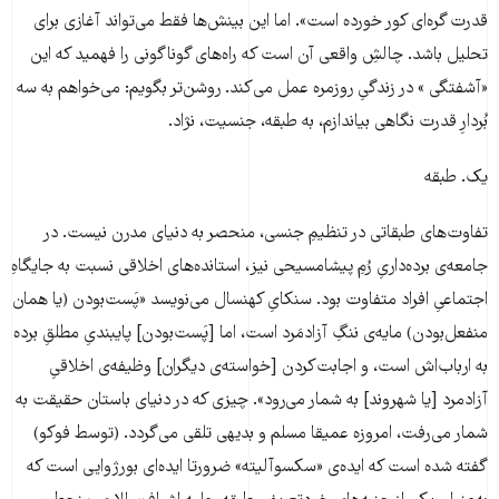
قدرت گره‌ای کور خورده است». اما این بینش‌ها فقط می‌تواند آغازی برای
تحلیل باشد. چالشِ واقعی آن است که راه‌های گوناگونی را فهمید که این
«آشفتگی » در زندگیِ روزمره عمل می‌کند. روشن‌تر بگویم: می‌خواهم به سه
بُردارِ قدرت نگاهی بیاندازم، به طبقه، جنسیت، نژاد.
یک. طبقه
تفاوت‌های طبقاتی در تنظیمِ جنسی، منحصر به دنیای مدرن نیست. در
جامعه‌ی برده‌داریِ رُمِ پیشامسیحی نیز، استانده‌های اخلاقی نسبت به جایگاهِ
اجتماعیِ افراد متفاوت بود. سنکایِ کهنسال می‌نویسد «پَست‌بودن (یا همان
منفعل‌بودن) مایه‌ی ننگِ آزادمَرد است، اما [پَست‌بودن] پایبندیِ مطلقِ برده
به ارباب‌اش است، و اجابت‌کردن [خواسته‌ی دیگران] وظیفه‌ی اخلاقیِ
آزادمرد [یا شهروند] به شمار می‌رود». چیزی که در دنیای باستان حقیقت به
شمار می‌رفت، امروزه عمیقا مسلم و بدیهی تلقی می‌گردد. (توسط فوکو)
گفته شده است که ایده‌ی «سکسوآلیته» ضرورتا ایده‌ای بورژوایی است که