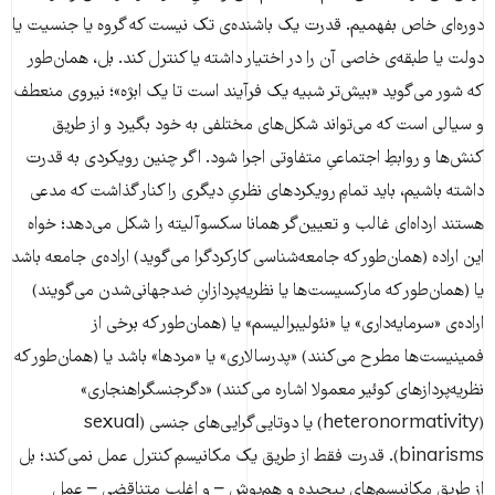
دوره‌ای خاص بفهمیم. قدرت یک باشنده‌ی تک نیست که گروه یا جنسیت یا
دولت یا طبقه‌ی خاصی آن را در اختیار داشته یا کنترل کند. بل، همان‌طور
که شور می‌گوید «بیش‌تر شبیه یک فرآیند است تا یک ابژه»؛ نیروی منعطف
و سیالی است که می‌تواند شکل‌های مختلفی به خود بگیرد و از طریق
کنش‌ها و روابطِ اجتماعیِ متفاوتی اجرا شود. اگر چنین رویکردی به قدرت
داشته باشیم، باید تمامِ رویکردهای نظریِ دیگری را کنار گذاشت که مدعی
هستند ارداه‌ای غالب و تعیین‌گر همانا سکسوآلیته را شکل می‌دهد؛ خواه
این اراده (همان‌طور که جامعه‌شناسی کارکردگرا می‌گوید) اراده‌ی جامعه باشد
یا (همان‌طور که مارکسیست‌ها یا نظریه‌پردازانِ ضدجهانی‌شدن می‌گویند)
اراده‌ی «سرمایه‌داری» یا «نئولیبرالیسم» یا (همان‌طور که برخی از
فمینیست‌ها مطرح می‌کنند) «پدرسالاری» یا «مردها» باشد یا (همان‌طور که
نظریه‌پردازهای کوئیر معمولا اشاره می‌کنند) «دگرجنسگراهنجاری»
(heteronormativity) یا دوتایی‌گرایی‌های جنسی (sexual
binarisms). قدرت فقط از طریق یک مکانیسمِ کنترل عمل نمی‌کند؛ بل
از طریق مکانیسم‌های پیچیده و هم‌پوش – و اغلب متناقضی – عمل