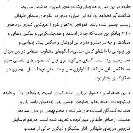
طبقه در این مبارزه هم‌چنان یک مولفه‌ی ضروری به شمار می‌رود.
شگفت‌آور نخواهد بود که این مبارزه منجر به الگوهای متمایزِ طبقاتیِ
زیستِ جنسی شده باشد. نمونه‌ی (۱۸هزار نفری) امریکاییِ کینزی در دهه‌ی
۱۹۴۰ بیانگر این است که چه در استمنا و همجنسگرایی و سکسِ دهانی و
معاشقه و چه در حشر و نشر با تن‌فروشان و سکسِ پیشاازدواجی و
وراازدواجی یا «اطفای کاملِ جنسی»، الگوهای متفاوتِ طبقاتی در بین مردان
بسیار مهم بوده است. کینزی می‌گوید برای زنان اما تفاوت‌های طبقاتی سهمِ
نسبتا کمی بازی می‌کند: ایدئولوژیِ سن و جنسیتیِ آن‌ها عاملِ مهم‌تری در
شکل‌گیریِ رفتار بود.
با این همه، امروزه دشوار می‌توان مانند کینزی نسبت به رابطه‌ی زنان و طبقه
بی‌توجه بود. هنجارها و رفتارهای جنسیِ زنان (به‌عنوان پاسداران و
ضمانت‌کنندگانِ استانده‌های شرافت و محترم‌بودن در طول سده‌ها)
همیشه از صافیِ طبقاتی عبور کرده و تعریف شده است. به‌رغمِ فرسایشِ
تدریجیِ مرزهای طبقاتی، آثار اسکیگز و دیگران حاکی از اهمیتِ