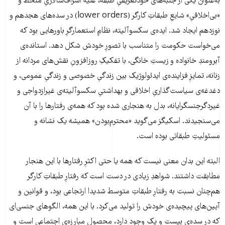
به‌عنوان یکی از جنبه‌های خودتعریفیِ طبقه، علیه اشراف‌سالاریِ منحط و
«بی‌اخلاقیِ» شایعِ طبقاتِ کارگر (lower orders) در سده‌های هجدهم و
نوزدهم ایجاد شد. ایده‌ی سکسوآلیته، نظامِ استعمارگرِ باورهایی بود که
می‌خواست حکومت را متناسب با تصورِ خودش شکل دهد. استانده‌ی
آبرومندِ خانواده و زیستِ خانگی، با تفکیکِ روزافزونِ نقش‌های مردانه از
زنانه، تمایزِ فزاینده‌ی ایدئولوژیک بین زندگیِ خصوصی و زندگیِ عمومی، و
دغدغه‌ی سیاست‌گذاریِ اخلاقی و بهداشتیِ سکسوآلیته‌ی غیرازدواجی و
غیردگرجنسگرایانه، بدل به هنجاری شده بود که همه‌ی رفتارها را با آن
می‌سنجیدند. اسکیگز می‌گوید «محترم‌بودن» همیشه یک نشانه و
مسئولیتِ طبقاتی بوده است.
البته این بدان معنی نیست که همه یا حتی اکثرِ رفتارها با این هنجار
مطابقت داشتند. شواهدِ زیادی در دست است که رفتارِ طبقاتِ کارگر
هم‌چنان نسبت به رفتارِ طبقاتِ متوسط شدیدا ارتجاعی بود، و قوانین و
آیین‌های پیچیده‌ی خودش را تولید می‌کرد. با این همه، الگوهای جنسی‌ای
که در سده‌ی بیست و یک وجود دارد، محصولِ مبارزه‌ی اجتماعی است و