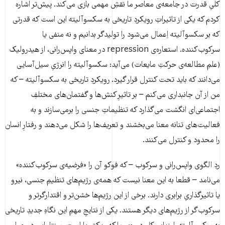
کلیِ قدرت در جامعه‌ی معاصر ما نقشِ مهمی بازی می‌کند. پیش‌تر اشاره
کردم که یکی از تاثیراتِ رویکردِ تاریخی به سکسوآلیته این است که قدرتی
که بر سکسوآلیته اِعمال می‌شود را تولیدگر بدانیم و نه منفی یا
سرکوب‌کننده. استعاره‌ی repression در معنای واپس‌رانی، از هیدرولیک
(علمِ مطالعه‌ی حرکتِ مایعات) می‌آید: سکسوآلیته را انرژیِ سیل‌آسایی
می‌دانند که باید تحت کنترل قرار گیرد. رویکردِ تاریخی به سکسوآلیته – که
من از آن جانبداری می‌کنم – بر تاثیرِ کنش‌ها و گفتمان‌های مختلفِ
اجتماعی‌ای انگشت می‌گذارد که تنظیماتِ جنسی را برمی‌سازند و به
فعالیت‌های تنانه معنا می‌بخشند و تعریف‌ها را شکل می‌دهند و رفتارِ انسان
را محدود و کنترل می‌کنند.
ردِ الگوی واپس‌رانی و سرکوب – که فوکو آن را «فرضیه‌ی سرکوب‌کننده»
می‌نامد – قطعا به این معنا نیست که همه‌ی رژیم‌های تنظیمِ جنسی، نیرو
یا تاثیرگذاریِ برابری دارند. برخی از این رژیم‌ها خشن‌تر و اقتدارگرتر و
سرکوب‌گر از رژیم‌های دیگر هستند. یکی از نتایجِ مهمِ این نگاهِ جدیدِ تاریخی