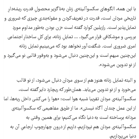
با این همه، الگوهای سکسوآلیته‌ی زنان به‌ناگزیر محصولِ قدرتِ ریشه‌دارِ
تاریخیِ مردان است، قدرت در تعریف‌کردن و مقوله‌بندیِ چیزی که ضروری و
تمایل‌پذیر است. رازیلین کوارد گفته است «زن بودن به‌طور مداوم موردِ
بررسی و موشکافی قرار می‌گیرد. ... تمایلِ زنانه، برای کلِ ساختارِ اجتماعی
امری ضروری است. شگفت‌آور نخواهد بود که می‌بینیم تمایل زنانه
این‌چنین مبهم است و این‌چنین دنبال می‌شود و به‌وفور قالبی نو می‌گیرد و
از نو تدوین می‌شود».
و البته تمایل زنانه هنوز هم از سوی مردان دنبال می‌شود، از نو قالب
می‌خورد و از نو تدوین می‌یابد. همان‌طور که ریچارد دایر گفته است،
سکسوآلیته‌ی مردان تقریبا شبیه هوا است: «هوا را می‌کشی داخل ریه‌ها، اما
از این عمل چندان آگاه نیستی». ما از طریق مفاهیمی که سکسوآلیته‌ی
مردانه برساخته است به دنیا نگاه می‌کنیم؛ برای همین وقتی به
سکسوآلیته‌ی مردان هم نپردازیم، داریم از درون چهارچوبِ ارجاعیِ آن به
دنیا می‌پردازیم.