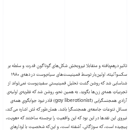
تاثیرِ درهم‌بافته و متقابلا نیروبخشِ شکل‌های گوناگونِ قدرت و سلطه بر
سکسوآلیته، اولین‌بار توسط فمینیست‌های سیاه‌پوست در دهه‌ی ۱۹۸۰
شناسایی شد که روشن گشت تحلیلِ فمینیستیِ سفیدپوست نمی‌تواند از
تجربیاتِ همه‌ی زن‌ها بگوید. به همین نحو، روشن شد که نظریه‌ی اولیه‌ی
آزادیِ همجنسگرایی (gay liberationist) قادر نبود جوابگویِ همه‌ی
مسائلِ تنوعات جامعه‌ی همجنسگرا باشد. همان‌طور که نَش اشاره می‌کند،
نیروی این نقدها در این بود که این واقعیت را برجسته ساختند که «هویت،
پیچیده است، که سوژگانی، آشفته است، و این‌که شخصیت با بُردارهای