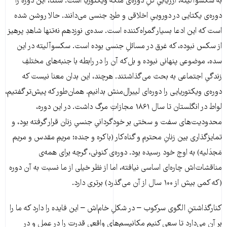
به سکسوآلیته، ارزیابیِ کلِ دوره‌ی ملکه ویکتوریا است. سنتا، این دوره را
دوره‌ی یکتایی در دوروییِ اخلاقی و طردِ جنسی می‌دانند. حالا روشن شده
است که این ادعا بسیار گمراه‌کننده است. سده‌ی نوزدهم نه‌تنها شاهدِ پرهیز
از سکس نبوده، که غرق در مسائلِ جنسی بوده است. سکسوآلیته در این
سده، موضوعی پنهانی نبوده و بل‌که آن را در رابطه با جنبه‌های مختلفِ
زندگیِ اجتماعی به بحث می‌گذاشتند. هرچند، این بدان معنا نیست که
دوره‌ی ویکتوریایی را دوره‌ای لیبرال‌منش بدانیم. همان‌طور که پیش‌تر گفتیم،
لواط در انگلستان تا سال ۱۸۶۱ مجازاتِ مرگ داشت. در این دوره،
محدودیت‌های سفت و سختی بر خودگردانیِ جنسیِ زنان قرار گرفته بود، و
تمایزگذاری بین زنانِ محترم و گناه‌کار (باکره و جنده؛ مریمِ مقدس و مریم
مَجدَلیه) به اوج خود رسیده بود. دوره‌ی کنونی، گرچه برای همه‌ی
مناقشات‌اش چاره‌ای اساسی نیافته، اما از نظر خیلی از ما نسبت به آن دوره
(که کمی بیش از ۱۰۰ سال از آن می‌گذرد) برتری دارد.
کنارگذاشتنِ الگوی سرکوب – در شکلِ خام‌اش – این فایده را دارد که ما را
بر آن می‌دارد تا سعی کنیم مکانیسم‌های واقعیِ قدرت را در عمل و در