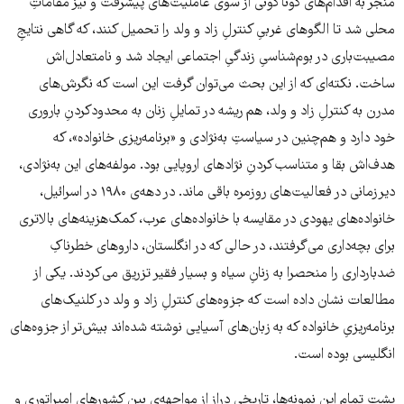
منجر به اقدام‌های گوناگونی از سوی عاملیت‌های پیشرفت و نیز مقاماتِ
محلی شد تا الگوهای غربیِ کنترلِ زاد و ولد را تحمیل کنند، که گاهی نتایجِ
مصیبت‌باری در بوم‌شناسیِ زندگیِ اجتماعی ایجاد شد و نامتعادل‌اش
ساخت. نکته‌ای که از این بحث می‌توان گرفت این است که نگرش‌های
مدرن به کنترلِ زاد و ولد، هم ریشه در تمایلِ زنان به محدودکردنِ باروری
خود دارد و هم‌چنین در سیاستِ به‌نژادی و «برنامه‌ریزی خانواده»، که
هدف‌اش بقا و متناسب‌کردنِ نژادهای اروپایی بود. مولفه‌های این به‌نژادی،
دیرزمانی در فعالیت‌های روزمره باقی ماند. در دهه‌ی ۱۹۸۰ در اسرائیل،
خانواده‌های یهودی در مقایسه با خانواده‌های عرب، کمک‌هزینه‌های بالاتری
برای بچه‌داری می‌گرفتند، در حالی که در انگلستان، داروهای خطرناکِ
ضدبارداری را منحصرا به زنانِ سیاه و بسیار فقیر تزریق می‌کردند. یکی از
مطالعات نشان داده است که جزوه‌های کنترلِ زاد و ولد در کلنیک‌های
برنامه‌ریزیِ خانواده که به زبان‌های آسیایی نوشته شده‌اند بیش‌تر از جزوه‌های
انگلیسی بوده است.
پشتِ تمامِ این نمونه‌ها، تاریخی دراز از مواجهه‌ی بین کشورهای امپراتوری و