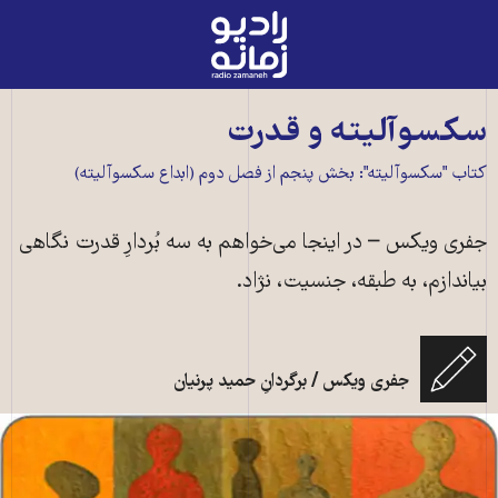
رادیو
زمانه
-
به
سکسوآلیته و قدرت
صفحه
کتاب "سکسوآلیته": بخش پنجم از فصل دوم (ابداع سکسوآلیته)
اصلی
جفری ویکس – در اینجا می‌خواهم به سه بُردارِ قدرت نگاهی
بیاندازم، به طبقه، جنسیت، نژاد.
جفری ویکس / برگردانِ حمید پرنیان