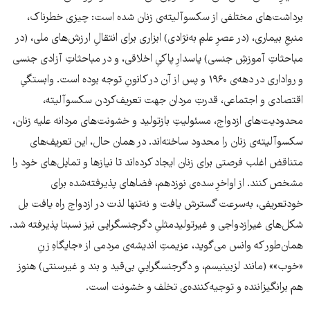
برداشت‌های مختلفی از سکسوآلیته‌ی زنان شده است: چیزی خطرناک،
منبعِ بیماری، (در عصرِ علمِ به‌نژادی) ابزاری برای انتقالِ ارزش‌های ملی، (در
مباحثاتِ آموزشِ جنسی) پاسدارِ پاکیِ اخلاقی، و در مباحثاتِ آزادی جنسی
و رواداری در دهه‌ی ۱۹۶۰ و پس از آن در کانونِ توجه بوده است. وابستگیِ
اقتصادی و اجتماعی، قدرتِ مردان جهت تعریف‌کردن سکسوآلیته،
محدودیت‌های ازدواج، مسئولیتِ بازتولید و خشونت‌های مردانه علیه زنان،
سکسوآلیته‌ی زنان را محدود ساخته‌اند. در همان حال، این تعریف‌های
متناقض اغلب فرصتی برای زنان ایجاد کرده‌اند تا نیازها و تمایل‌های خود را
مشخص کنند. از اواخرِ سده‌ی نوزدهم، فضاهای پذیرفته‌شده برای
خودتعریفی، به‌سرعت گسترش یافت و نه‌تنها لذت در ازدواج راه یافت بل
شکل‌های غیرازدواجی و غیرتولیدمثلیِ دگرجنسگرایی نیز نسبتا پذیرفته شد.
همان‌طور که وانس می‌گوید، عزیمتِ اندیشه‌ی مردمی از «جایگاهِ زنِ
«خوب»» (مانند لزبینیسم، و دگرجنسگراییِ بی‌قید و بند و غیرسنتی) هنوز
هم برانگیزاننده و توجیه‌کننده‌ی تخلف و خشونت است.