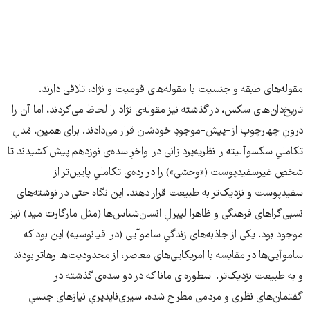
مقوله‌های طبقه و جنسیت با مقوله‌های قومیت و نژاد، تلاقی دارند.
تاریخ‌دان‌های سکس، در گذشته نیز مقوله‌ی نژاد را لحاظ می‌کردند، اما آن را
درونِ چهارچوبِ از-پیش-موجودِ خودشان قرار می‌دادند. برای همین، مُدلِ
تکاملیِ سکسوآلیته را نظریه‌پردازانی در اواخرِ سده‌ی نوزدهم پیش کشیدند تا
شخصِ غیرسفیدپوست («وحشی») را در رده‌ی تکاملیِ پایین‌تر از
سفیدپوست و نزدیک‌تر به طبیعت قرار دهند. این نگاه حتی در نوشته‌های
نسبی‌گراهای فرهنگی و ظاهرا لیبرالِ انسان‌شناس‌ها (مثل مارگارت مید) نیز
موجود بود. یکی از جاذبه‌های زندگیِ ساموآیی (در اقیانوسیه) این بود که
ساموآیی‌ها در مقایسه با امریکایی‌های معاصر، از محدودیت‌ها رهاتر بودند
و به طبیعت نزدیک‌تر. اسطوره‌ای مانا که در دو سده‌ی گذشته در
گفتمان‌های نظری و مردمی مطرح شده، سیری‌ناپذیریِ نیازهای جنسیِ