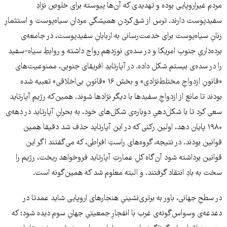
مردمِ غیراروپایی بوده و تهدیدی که آن‌ها پیوسته برای خلوصِ نژادِ
سفیدپوست دارند. ترس از شق‌کردنِ همیشگیِ مردانِ سیاه‌پوست و استثمارِ
زنانِ سیاه‌پوست برای خدمت‌رسانی به اربابانِ سفیدپوست، در جامعه‌ی
برده‌داریِ جنوبِ امریکا و در سده‌ی نوزدهم رواج داشته و روابطِ سیاه-سفید
را در سده‌ی بیستم شکل داده. در آپارتایدِ افریقای جنوبی، ممنوعیت‌های
«قانونِ ازدواجِ مختلط‌نژادی» و بخش ۱۶ «قانونِ بی‌اخلاقی» تعبیه شده
بودند تا مانع از ازدواجِ سفیدها با دیگر نژادها شوند. همین‌که رژیمِ آپارتاید
سعی کرد تا با شکل‌دهیِ دوباره‌ی شکل‌های خود، به بحرانِ آپارتاید در دهه‌ی
۱۹۸۰ پایان دهد، اولین رکنی که در این آپارتاید حذف شد دقیقا همین
قوانین بودند. در نتیجه، گروه‌های راستِ افراطی، که می‌گفتند اگر این
قوانین برداشته شود آن‌گاه کلِ عمارتِ آپارتاید فروخواهد ریخت، رژیم را
سخت به بادِ انتقاد گرفتند. و البته معلوم شد که همین‌گونه است.
در سطحِ جهانی، باور به برتری‌نشینیِ هنجارهای اروپایی شاید عمدتا در
دغدغه‌ی وسواس‌گونه‌ی غرب با انفجارِ جمعیتیِ جهانِ سوم دیده شود؛ که