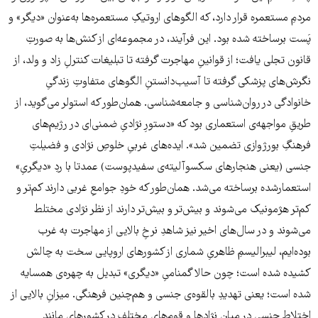
مردمِ مستعمره قرار دارد، که الگوهای اروتیکِ مستعمره‌ها به‌عنوان «دیگر» و
پَست برساخته شده بود. این فرآیند، در مجموعه‌ای از کنش‌ها به صورتِ
قانون تجلی یافت؛ از قوانینِ مهاجرت گرفته تا تبلیغات کنترلِ زاد و ولد، از
نگرش‌های پزشکی گرفته تا آسیب‌دانستنِ الگوهای متفاوتِ زندگیِ
خانوادگی در روان‌شناسی و جامعه‌شناسی. همان‌طور که استولر می‌گوید، از
طریقِ مواجهه‌ی استعماری بود که «دستورِ نژادیِ ضمنی‌ای در رژیم‌های
فرهنگِ بورژوازی تضمین شد». ایده‌های غربیِ خلوصِ نژادی و فضیلتِ
جنسی (یعنی هنجارهای سکسوآلیته‌ی سفیدپوست) عمدتا با ردِ «دیگریِ»
استعمارشده برساخته می‌شد. همان‌طور که خودِ جوامعِ غربی دارند کم‌تر و
کم‌تر هژمونیک می‌شوند و بیش‌تر و بیش‌تر دارند از نظر نژادی مختلط
می‌شوند و در سال‌های اخیر نیز شاهدِ نرخِ بالایی از مهاجرت به غرب
بوده‌ایم، لیبرالیسمِ ظاهریِ شماری از کشورهای اروپایی سخت به چالش
کشیده شده است؛ چون حالا گمنامیِ «دیگری» تبدیل به چهره‌ی همسایه
شده است؛ یعنی تهدیدِ بالقوه‌ی جنسی و هم‌چنین فرهنگی. میزانِ بالایی از
اختلاط جنسی در میانِ نژادها و قوم‌های مختلف در کشورهای مانند