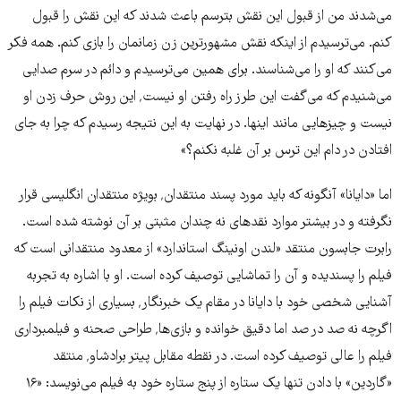
می‌شدند من از قبول این نقش بترسم باعث شدند که این نقش را قبول
کنم. می‌ترسیدم از اینکه نقش مشهورترین زن زمانمان را بازی کنم. همه فکر
می‌کنند که او را می‌شناسند. برای همین می‌ترسیدم و دائم در سرم صدایی
می‌شنیدم که می‌گفت این طرز راه رفتن او نیست٬ این روش حرف زدن او
نیست و چیزهایی مانند اینها. در نهایت به این نتیجه رسیدم که چرا به جای
افتادن در دام این ترس بر آن غلبه نکنم؟»
اما «دایانا» آنگونه که باید مورد پسند منتقدان٬ بویژه منتقدان انگلیسی قرار
نگرفته و در بیشتر موارد نقدهای نه چندان مثبتی بر آن نوشته شده است.
رابرت جابسون منتقد «لندن اونینگ استاندارد» از معدود منتقدانی است که
فیلم را پسندیده و آن را تماشایی توصیف کرده است. او با اشاره به تجربه
آشنایی شخصی خود با دایانا در مقام یک خبرنگار٬ بسیاری از نکات فیلم را
اگرچه نه صد در صد اما دقیق خوانده و بازی‌ها٬ طراحی صحنه و فیلمبرداری
فیلم را عالی توصیف کرده است. در نقطه مقابل پیتر برادشاو٬ منتقد
«گاردین» با دادن تنها یک ستاره از پنج ستاره خود به فیلم می‌نویسد: «۱۶