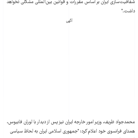
شفافيت‌سازی ايران بر اساس مقررات و قوانين بين‌المللی مشکلی نخواهد
داشت."
آگهی
محمدجواد ظريف، وزير امور خارجه ايران نيز پس از ديدار با لوران فابيوس،
همتای فرانسوی خود اعلام کرد: "جمهوری اسلامی ايران به لحاظ سياسی