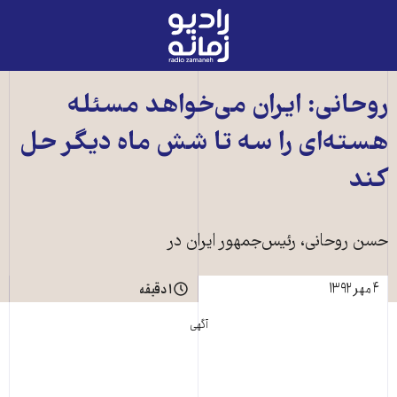
رادیو
زمانه
-
به
روحانی: ايران می‌خواهد مسئله
صفحه
هسته‌ای را سه تا شش ماه ديگر حل
اصلی
کند
حسن روحانی، رئيس‌جمهور ايران در
۴ مهر ۱۳۹۲
۱ دقیقه
آگهی