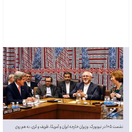
نشست ۵+۱ در نیویورک. وزیران خارجه ایران و آمریکا، ظریف و کری، به هم روی