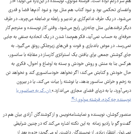
هم سر درگم کرده است. فرشته مولوی، نویسنده در این‌باره می‌گوید: «در
وانفسای تحکمی بود و نبود کتاب هم مثل بود و نبود آدم‌ها قضا و قدری
می‌شود. در یک طرف ندانم‌کاری بر تدبیر و رابطه بر ضابطه می‌چربد، در طرف
دیگر ترفندهایی مثل چانه‌زنی رایج می‌شود. وقتی کار نویسنده و مترجم کار
حرفه‌ای به حساب نمی‌آید، فکر هم‌صدا شدن در یک اتحادیه‌ صنفی به جایی
نمی‌رسد. در عوض باندبازی و فوت و فن‌های زیرجلکی رونق می‌گیرد. به
جای کوشش جمعی برای یافتن یک استراتژی کارساز در مقابله با سانسور،
هر کس بنا به منش و روش خودش و بسته به اوضاع و احوال، فکری به
حال خودش و کتابش می‌کند: اگر نخواهد خودسانسوری کند و نخواهد تن
به زخم و خراش سانسور بدهد، یا نوشته را بیات می‌کند، یا در بیرون
درمی‌آورد، یا به دریای فضای مجازی می‌اندازد.»
(ن. ک به «سانسور با
نویسنده چه کرد»، فرشته مولوی)
منصور کوشان، نویسنده و نمایشنامه‌نویس و از کوشندگان آزادی بیان هم در
گفت‌و گو با رادیو زمانه به این نکته اشاره می‌کند که در چنین شرایطی
نمی‌توان انتظار زیادی از نویسندگان داشت. او می‌گوید: «دوره بعد از