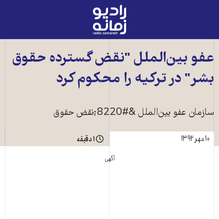
رادیو
زمانه
-
به
عفو بين‌الملل "نقض گسترده حقوق
صفحه
بشر" در ترکيه را محکوم کرد
اصلی
سازمان عفو بين‌الملل &#8220;نقض حقوق
۱۰ مهر ۱۳۹۲
۱ دقیقه
آگهی