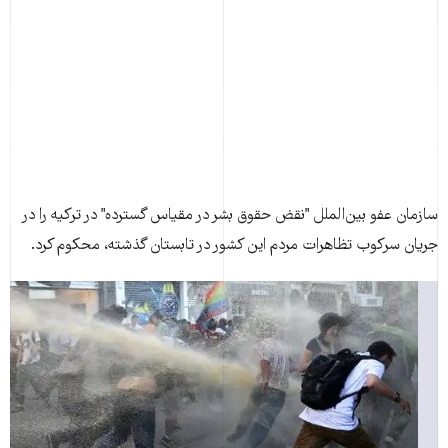
سازمان عفو بين‌الملل "نقض حقوق بشر در مقياس گسترده" در ترکيه را در
جريان سرکوب تظاهرات مردم اين کشور در تابستان گذشته، محکوم کرد.