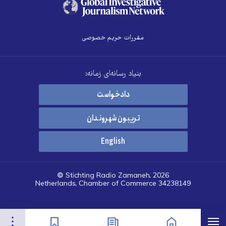
مقررات حریم خصوصی
بنیاد رسانه‌ای زمانه:
دادخواست
تریبون شهروندان
English
© Stichting Radio Zamaneh, 2026
Netherlands, Chamber of Commerce 34238149
هرست
تنظیمات
صفحه نخست
اخبار
نشان‌گذاشته‌ها