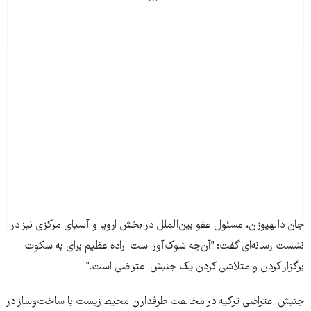
جان دالهيوزن، مسئول عفو بين‌الملل در بخش اروپا و آسيای مرکزی نيز در
نشست رسانه‌ای گفت: "آن‌چه شوک‌آور است اراده عظيم برای به سکوت
برگزار کردن و متلاشی کردن يک جنبش اعتراضی است."
جنبش اعتراضی ترکيه در مخالفت طرفداران محيط زيست با ساخت‌وساز در