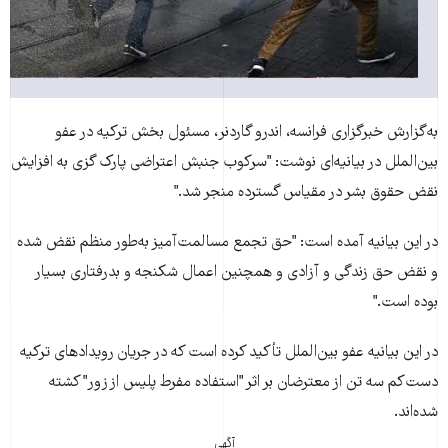
به‌گزارش خبرگزاری فرانسه، اندرو گاردنر، مسئول بخش ترکيه در عفو
بين‌الملل در بيانيه‌ای نوشت: "سرکوب جنبش اعتراضی پارک گزی به افزايش
نقض حقوق بشر در مقياس گسترده منجر شد."
در اين بيانيه آمده است: "حق تجمع مسالمت‌آميز به‌طور منظم نقض شده
و نقض حق زندگی و آزادی و همچنين اعمال شکنجه و بدرفتاری بسيار
بوده است."
در اين بيانيه عفو بين‌الملل تأکيد کرده است که در جريان رويدادهای ترکيه
دست‌کم سه تن از معترضان بر اثر "استفاده مفرط پليس از زور" کشته
شده‌اند.
آگهی