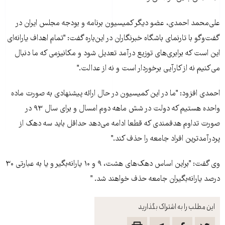
علی‌محمد احمدی، عضو ديگر کميسيون برنامه و بودجه مجلس ايران در
گفت‌وگو با تارنمای باشگاه خبرنگاران در اين‌باره گفت: "تمام اهداف يارانه‌ای
اين است که برابری‌های توزيع درآمد تعديل شود و مکانيزمی که ما دنبال
می‌کنيم نه از کارآيی برخوردار است و نه از عدالت."
احمدی افزود: "ما در اين کميسيون در حال ارائه پيشنهادی به صورت ماده
واحده هستيم که دولت در شش ماهه دوم امسال و برای سال ۹۳ در
صورت تداوم هدفمندی که قطعا ادامه می‌دهد حداقل بايد سه دهک از
پردرآمدترين افراد جامعه را حذف کند."
وی گفت: "براين اساس دهک‌های هشت، ۹ و ۱۰ يارانه‌بگير و يا به عبارتی ۳۰
درصد يارانه‌بگيران جامعه حذف خواهند شد. "
این مطلب را به اشتراک بگذارید