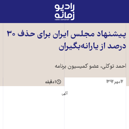
رادیو
زمانه
-
به
پيشنهاد مجلس ايران برای حذف ۳۰
صفحه
درصد از یارانه‌بگیران
اصلی
احمد توکلی، عضو کميسيون برنامه
۱۲ مهر ۱۳۹۲
۱ دقیقه
آگهی