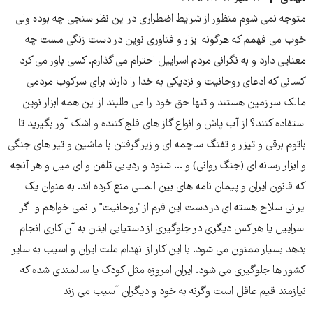
متوجه نمی شوم منظور از شرایط اضطراری در این نظر سنجی چه بوده ولی
خوب می فهمم که هرگونه ابزار و فناوری نوین در دست زنگی مست چه
معنایی دارد و به نگرانی مردم اسراییل احترام می گذارم. کسی باور می کرد
کسانی که ادعای روحانیت و نزدیکی به خدا را دارند برای سرکوب مردمی
مالک سرزمین هستند و تنها حق خود را می طلبند از این همه ابزار نوین
استفاده کنند؟ از آب پاش و انواع گاز های فلج کننده و اشک آور بگیرید تا
باتوم برقی و تیزر و تفنگ ساچمه ای و زیر گرفتن با ماشین و تیر های جنگی
و ابزار رسانه ای (جنگ روانی) و ... شنود و ردیابی تلفن و ای میل و هر آنجه
که قانون ایران و پیمان نامه های بین المللی منع کرده اند. به عنوان یک
ایرانی سلاح هسته ای در دست این فرم از "روحانیت" را نمی خواهم و اگر
اسراییل یا هر کس دیگری در جلوگیری از دستیابی اینان به آن کاری انجام
بدهد بسیار ممنون می شود. با این کار از انهدام ملت ایران و اسیب به سایر
کشور ها جلوگیری می شود. ایران امروزه مثل کودک یا سالمندی شده که
نیازمند قیم عاقل است وگرنه به خود و دیگران آسیب می زند