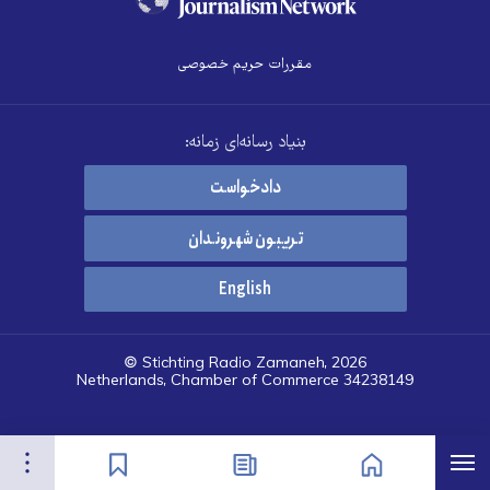
مقررات حریم خصوصی
بنیاد رسانه‌ای زمانه:
دادخواست
تریبون شهروندان
English
© Stichting Radio Zamaneh, 2026
Netherlands, Chamber of Commerce 34238149
هرست
تنظیمات
صفحه نخست
اخبار
نشان‌گذاشته‌ها