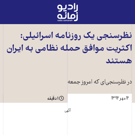
رادیو
زمانه
-
به
نظرسنجی يک روزنامه اسرائيلی:
صفحه
اکثريت موافق حمله نظامی به ايران
اصلی
هستند
در نظرسنجی‌ای که امروز جمعه
۱۲ مهر ۱۳۹۲
۱ دقیقه
آگهی