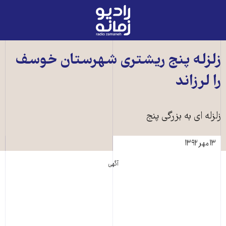
رادیو
زمانه
-
به
زلزله پنج ريشتری شهرستان خوسف
صفحه
را لرزاند
اصلی
زلزله ای به بزرگی پنج
۱۳ مهر ۱۳۹۲
آگهی