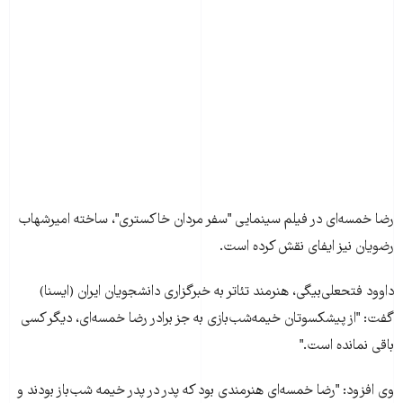
رضا خمسه‌ای در فيلم سينمايی "سفر مردان خاکستری"، ساخته اميرشهاب
رضويان نيز ايفای نقش کرده است.
داوود فتحعلی‌بيگی، هنرمند تئاتر به خبرگزاری دانشجويان ايران (ايسنا)
گفت: "از پيشکسوتان خيمه‌شب‌بازی به جز برادر رضا خمسه‌ای، ديگر کسی
باقی نمانده است."
وی افزود: "رضا خمسه‌ای هنرمندی بود که پدر در پدر خيمه شب‌باز بودند و