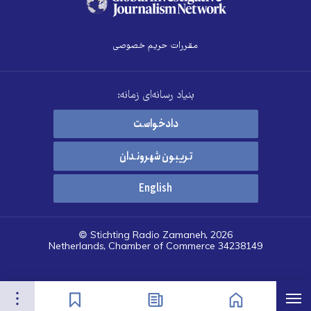
مقررات حریم خصوصی
بنیاد رسانه‌ای زمانه:
دادخواست
تریبون شهروندان
English
© Stichting Radio Zamaneh, 2026
Netherlands, Chamber of Commerce 34238149
هرست
تنظیمات
صفحه نخست
اخبار
نشان‌گذاشته‌ها