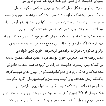
بسیاری حکومت های نفتی-بی نفت عرب هم اسلام مآبی می
نمایند.ازنظرمن،مشکل اصلی کشورهای عربی-اسلامی حکومت های
خودکامه می باشند که اجازه ندادندونمی دهندکه اندیشه های نوواردجامعه
های مسلمان شود.درنبوداندیشه های نو،دموکراسی وحقوق بشروآزادی بیان
ورسانه هابنام ارزش های غربی کوبیده می شوندتاحکومت های
خودسربکارخودادامه دهند.حکومت های که خودنوکرغرب می باشند.ازهمه
مهم تراینکه،اگربه آزادی وآزاداندیشی موقع داده می شد،هم حزب های
نوگرای سکولار-دموکرات برآمدمی کردندوهم اخوان ترقی خواه می
شد.دررابطه به عدم پذیرش اخوان توسط مردم مصریامنطقه،همین بسنده
می کندکه پس ازسقوط حکومت مبارک،این گروه درهمه انتخاب هاموفق
شده بودکه برخلاف نارم های دموکراتیک،سکولار-لیبرال های غیردموکرات
به کمک ارتش شتافته برای کودتاجاده سازی کردند.بهرحال،اگربه حکومت
اخوان موقع داده می شدکه دوره ی کاریی خودراسپری نماید،بدون
شک،درسال2016ازطریق آرائی مردم مرخص می شد.دراین صورت،نه ژنرال
سیسی مردم مصرامی کشت ونه سلفی هاوالقاعده بازارگرمی پیدامی کردند.