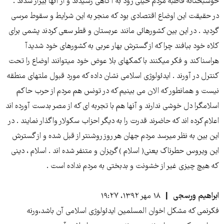
خوشبختانه قاطبه مردم خیلی زود به آگاهی رسیدند و از آنها بیزار شدند .
در حقیقت این اوضاع اقتصادی بود که منجر به این شرایط و سقوط مرسی
گردید . در این بین کشورهائی مانند عربستان و قطر سعی کردند پشمی برای
کلاه خود ببافند چرا که از گسترش بهار عربی به کشورهای خود شدیدآ
هراسناکند و فکر میکنند با کمکهای بلا عوض خود میتوانند اوضاع را تحت
کنترل در آورند . ایدئولوژی اسلامی نشان داده که مورد قبول ملتهای منطقه
نیست و همانطور که الان می بینیم که در تونس هم مردم از حرب حاکم
اسلامگرا دل خوشی ندارند و آنها هم با تجربه ای که از مصر بدست آورده اند
اعلام کرده اند که حاضرند قدرت را به دیگر احزاب سکولار واگذار نمایند . در
این بین به نظر میرسد مردم جهان هر روز روشنتر از قبل شده و از گسترش
این ویروس حطرناک یعنی( اسلام ) گریزان و متنفر شده اند . اسلام ، دینی
که هیچ چیزی غیر از خشونت و بدبختی به مردم نداده است .
ابراهیم ورسجی
۱۸ مهر ۱۳۹۲، ۱۹:۲۷
فکرنمی که مشکل اخوان المسلمین ایدئولوژی اسلامی آن باشد،ورنه