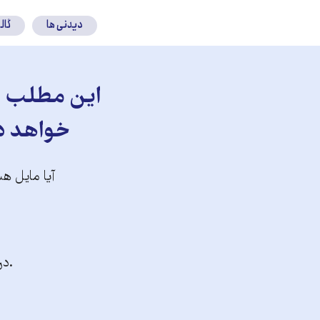
دیدنی ها
گال
این مطلب را
خواهد دا
آیا مایل هس
.در