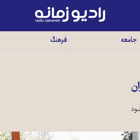
رادیو
زمانه
-
جامعه
فرهنگ
به
صفحه
اصلی
ان
شود