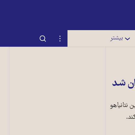
جستجو
تنظیمات
بیشتر
ان شد
امين نتانياهو
ند.