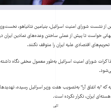
س از نشست شورای امنيت اسرائيل، بنيامين نتانياهو، نخست‌وزير
 جهانی خواست تا پيش از عملی ساختن وعده‌های نمادين ايران در 
تحريم‌های اقتصادی عليه ايران را متوقف نکنند.
مذاکرات شورای امنيت اسرائيل به‌طور معمول مخفی نگاه داشته م
ی‌شود.
نيه که "به اتفاق آرا" به‌تصويب هفت وزير اسرائيل رسيده، تهديده
سته‌ای ايران، تکرار نکرده است.
آگهی