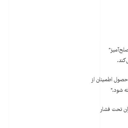
لح‌آميز"
‌کند.
 حصول اطمينان از
ه شود."
ران تحت فشار