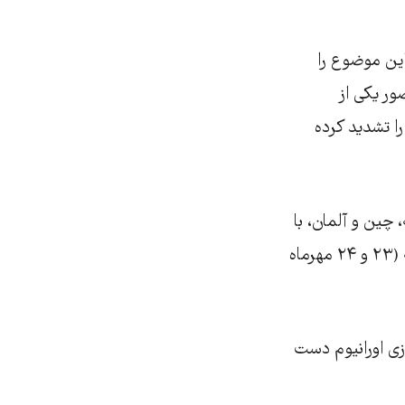
اين موضوع را
ور يکی از
را تشديد کرده
یتانیا، روسیه، چین و آلمان، با
شرکت مدیران سیاسی و معاونان وزیران امور خارجه، امروز سه‌شنبه و فردا چهارشنبه (۲۳ و ۲۴ مهرماه
زی اورانيوم دست