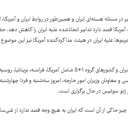
 در مسئله هسته‌ای ايران و همين‌طور در روابط ايران و آمريکا، 
مريکا قصد دارد تدابير اتخاذشده عليه ايران را کاهش دهد. حض
يم‌ها عليه ايران در هيئت مذاکره‌کننده آمريکا نيز اين موضوع 
مذاکرات هسته‌ای ایران و کشورهای گروه ۱+۵ شامل آمریکا، فرانسه، بر
ز حاکی از آن است که ايران به هيچ وجه قصد ندارد از غنی‌سا