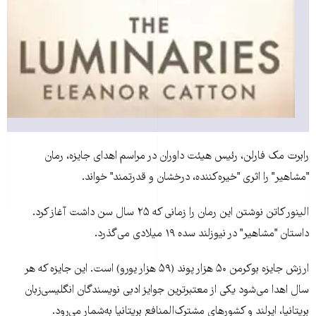
رابرت مک فارلن، رئيس هيئت داوران در مراسم اهدای جايزه، رمان
"مشاهير" را اثری "خيره‌کننده، درخشان و قدرتمند" خواند.
الينور کاتن نوشتن اين رمان را زمانی که ۲۵ سال سن داشت آغاز کرد.
داستان "مشاهير" در نيوزلند سده ۱۹ ميلادی می‌گذرد.
ارزش جايزه بوکرمن ۵۰ هزار پوند (۵۹ هزار يورو) است. اين جايزه که هر
سال اهدا می‌شود يکی از معتبرترين جوايز ادبی نويسندگان انگليسی‌زبان
بريتانيا، ايرلند و کشورهای مشترک‌المنافع بريتانيا به‌شمار می‌رود.