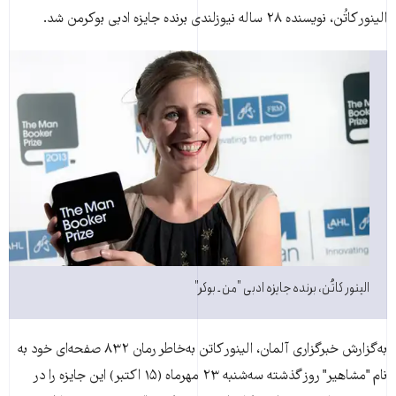
الينور کاتُن، نويسنده ۲۸ ساله نيوزلندی برنده جايزه ادبی بوکرمن شد.
الينور کاتُن، برنده جايزه ادبی "من ـ بوکر"
به‌گزارش خبرگزاری آلمان، الينور کاتن به‌خاطر رمان ۸۳۲ صفحه‌ای خود به
نام "مشاهير" روز گذشته سه‌شنبه ۲۳ مهرماه (۱۵ اکتبر) اين جايزه را در