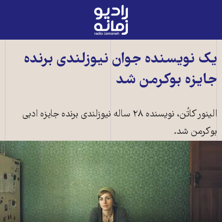
رادیو
زمانه
-
به
يک نويسنده جوان نيوزلندی برنده
صفحه
جايزه بوکرمن شد
اصلی
الینور کاتُن، نویسنده ۲۸ ساله نیوزلندی برنده جایزه ادبی
بوکرمن شد.