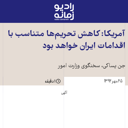
رادیو
زمانه
-
به
آمريکا: کاهش تحريم‌ها متناسب با
صفحه
اقدامات ايران خواهد بود
اصلی
جن پساکی، سخنگوی وزارت امور
۲۵ مهر ۱۳۹۲
۱ دقیقه
آگهی