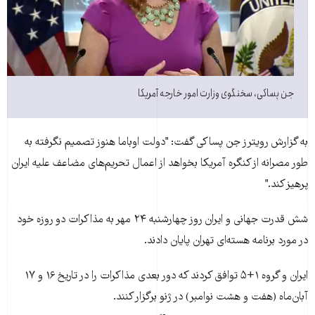
جن پساکی، سخنگوی وزارت امور خارجه آمريکا
به گزارش رويترز جن پساکی گفت: "دولت اوباما هنوز تصميم نگرفته به
طور مصرانه از کنگره آمريکا بخواهد از اعمال تحريم‌های مضاعف عليه ايران
پرهيز کند."
شش قدرت جهانی و ايران روز چهارشنبه ۲۴ مهر به مذاکرات دو روزه خود
در مورد برنامه هسته‌ای تهران پايان دادند.
ايران و گروه ۱+۵ توافق کردند که دور بعدی مذاکرات را در تاريخ ۱۶ و ۱۷
آبان‌ماه (هفت و هشت نوامبر) در ژنو برگزار کنند.