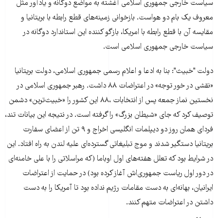
سیاست خارجی جمهوری اسلامی آغشته به مواضع دوگانه و یادآور مثل
معروف یک بام دو هواست. بازخوانی زمینه‌های قطع رابطه با بریتانیا و
مقایسه آن با قطع رابطه با امریکا، بازگو کننده این استاندارد دوگانه در
سیاست خارجی جمهوری اسلامی است.
دولت "خبیث": بنا به ادعا و اعلام رسمی جمهوری اسلامی، دولت بریتانیا
«نقشی در خور توجه» در اعتراضات ۸۸ داشت. رهبر جمهوری اسلامی در
نخستین نماز جمعه پس از انتخابات ،۸۸ این کشور را «خبیث‌ترین» دشمن
توصیف کرد که جای «شیطان بزرگ» را گرفته است. در نتیجه این بیانات تند،
فردای‌‌ همان روز دو دیپلمات انگلیسی اخراج و ۹ تن از اعضای سفارت
بریتانیا دستگیر شدند و موج تبلیغاتی گسترده‌ای علیه لندن به راه افتاد. این
در شرایط بود که تعلل هفته‌های اول اوباما (که مراسلاتی را با علی خامنه‌ای
در دور اول ریاست جمهوری‌اش آغاز کرده بود) در حمایت از اعتراضات
ایرانیان، بهانه‌ای به دست مقامات رژیم نداده بود تا آمریکا را به دست
داشتن در اعتراضات متهم کنند.