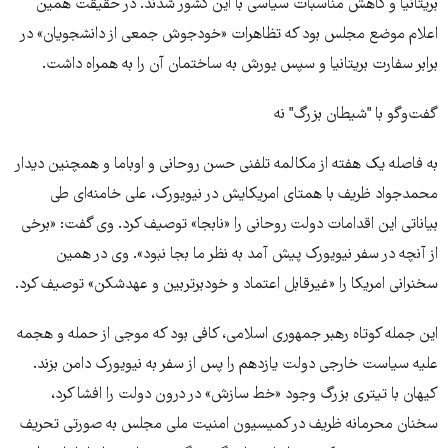
بریتانیا و کاهش مناسبات سیاسی با این کشور شدند. در حقیقت همین
اعلام موضع مجلس بود که تظاهرات «خودجوش جمعی از دانشجویان» در
برابر سفارت بریتانیا و سپس یورش به ساختمان آن را به همراه داشت.
گفت‌وگو با "شیطان بزرگ" نه
به فاصله یک هفته از مکالمه تلفنی حسن روحانی و اوباما و همچنین دیدار
محمدجواد ظریف با همتای امریکایش در نیویورک، علی خامنه‌ای طی
بیاناتی این اقدامات دولت روحانی را «نابجا» توصیف کرد. وی گفت: «برخی
از آنچه در سفر نیویورک پیش آمد به نظر ما بجا نبود». وی در همین
سخنرانی امریکا را «غیرقابل اعتماد و خودبرتربین و عهدشکن» توصیف کرد.
این جمله کوتاه رهبر جمهوری اسلامی، کافی بود که موجی از حمله و هجمه
علیه سیاست خارجی دولت یازدهم را پس از سفر به نیویورک دامن بزند.
کیهان با تیتری بزرگ وجود «خط سازش» در درون دولت را افشا کرد،
سخنان محرمانه ظریف در کمیسیون امنیت ملی مجلس به صورتی تحریف