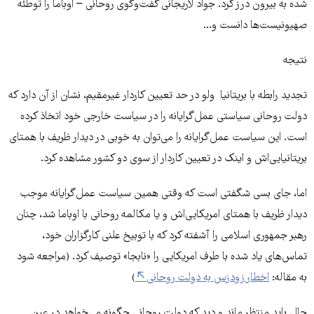
شده به بیرون درز کرد. جواد لاریجانی گفت‌وگوی روحانی – اوباما را توطئه
صهیونیست‌ها دانست و...
نتیجه
تجدید رابطه با بریتانیا ولو در حد تعیین کاردار غیرمقیم، نشان از آن دارد که
دولت روحانی سیاستی عمل‌گرایانه را در سیاست خارجی خود اتخاذ کرده
است. این سیاست عمل‌گرایانه را می‌توان به خوبی در دیدار ظریف با همتای
بریتانیایی‌اش و اینک در تعیین کاردار از سوی دو کشور مشاهده کرد.
اما، جای بسی شگفتی است که وقتی همین سیاست عمل‌گرایانه موجب
دیدار ظریف با همتای امریکایی‌اش و یا مکالمه روحانی با اوباما شد، چنان
رهبر جمهوری اسلامی را آشفته کرد که با توبیخ علنی کارگزاران خود،
تماس‌های یاد شده با طرف امریکایی را «نابجا» توصیف کرد. (مراجعه شود
به مقاله:
اخطار زودرَس به دولت روحانی
)
حال باید منتظر ماند و دید که دولت روحانی چگونه می‌خواهد در عین