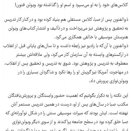
کلاس‌های خود را به او می‌سپرد و اسم او را گذاشته بود ویولن فنون!
ذوالفنون پس از صبا، کلاس مستقلی هم بنیاد کرده بود و در کنار کار تدریس
به تحقیق و پژوهش نیز می‌پرداخت و در تألیف و انتشار کتاب‌های ویولن
هنرستان موسیقی با خالقی همکاری می‌کرد.
ذوالفنون با آن‌که با رادیو نیز رابطه داشت و تا سال‌های پایانی قبل از انقلاب
در ارکسترهای وابسته به آن سازمان کار می‌کرد، ولی علاقه‌اش بیشتر
معطوف به تدریس و پژوهش بود. شوق به تدریس و تحقیق پس از انقلاب،
در مهاجرت آمریکا نیز گریبان او را‌‌ رها نکرد و شاگردان بسیاری را در
ویولن‌نوازی پرورش داد.
این نکته را به تکرار بگوئیم که اهمیت حضور وابستگان و پرورش‌یافتگان
مکتب صبا در سال‌های پس از او، درست در همین تدریس مستمر آنان
نهفته است. اینان بودند که میراث موسیقی سنتی را در شکل نوآورانه‌ای که
صبا خلق کرده بود در سطح جامعه پراکندند و از سوی دیگر ویولن‌نوازی
ایرانی را اعتباری دو چندان بخشیدند. اگر صبا نمی‌بود و یا شاگردانش به راه