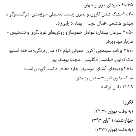
۲۰:۳۵ خبرهای ایران و جهان
۲۰:۴۰خشک شدن کارون و بحران زیست محیطی خوزستان؛ در گفت‌وگو با
مهدی هاشمی، فعال عرب – بهنام دارایی‌زاده
۲۰:۵۰ سرطان پستان؛ عوامل خطرساز و روش‌های غربالگری و تشخیص -
مازیار مهدوی‌فر
۲۱:۰۰ برنامه سینمایی اکران: معرفی فیلم «۱۲ سال بردگی» ساخته استیو
مک‌کوئین٬ فیلمساز انگلیسی ـ مجتبا یوسفی‌پور
۲۱:۱۰چهره‌های آشنای موسیقی جاز: معرفی دکستر گوردن استاد
ساکسیفون تنور – سهیل رشیدی
۲۱:۲۹ پایان برنامه
تکرار:
(به وقت تهران ۲۲:۳۰)
چهار شنبه
۱
آبان ۱۳۹۲
(به وقت تهران۰۳:۳۰)