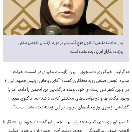
بدرالسادات مفيدی: تاکنون هيچ گشايشی در مورد بازگشايی انجمن صنفی
روزنامه‌نگاران ايران ديده نشده است.
به گزارش خبرگزاری دانشجويان ايران (ايسنا)، مفيدی در نشست هيئت
مديره انجمن صنفی روزنامه‌نگاران گفت: "آقای روحانی (رئيس‌جمهور ايران)
در اولين کنفرانس رسانه‌‌ای خود، وعده بازگشايی اين انجمن را دادند اما با
وجود مکاتبه‌ها و درخواست‌های مختلفی که ما داشته‌ايم، تاکنون هيچ
گشايشی از سوی وزارتخانه‌های مربوط در اين زمينه ديده نشده است."
کامبيز نوروزی، دبير کميته حقوقی اين انجمن نيز گفت: "برخورد وزارت کار با
انجمن صنفی روزنامه‌نگاران چه در دولت آقای احمدی‌نژاد و چه در دولت