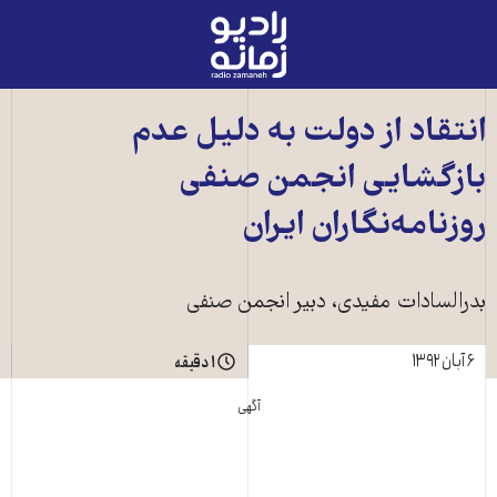
رادیو
زمانه
-
به
انتقاد از دولت به دليل عدم
صفحه
بازگشايی انجمن صنفی
اصلی
روزنامه‌نگاران ايران
بدرالسادات مفيدی، دبير انجمن صنفی
۶ آبان ۱۳۹۲
۱ دقیقه
آگهی