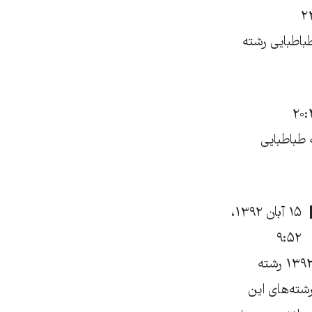
طباطبایی رشته
 طباطبایی
۱۵ آبان ۱۳۹۲،
۹:۵۲
[&#8230;] بازگشترشته‌یمطالعاتزنانبهدانشگاهعلامهطباطبایی رادیو زمانه ۷ آبان ۱۳۹۲ رشته
شته‌های این