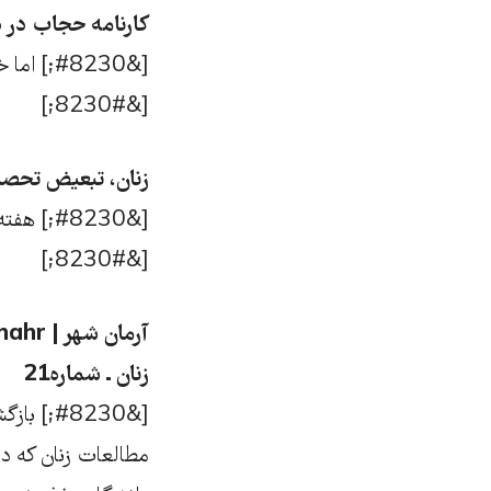
کارنامه حجاب در د
[&#8230
[&#8230;]
زنان، تبعیض تحصی
[&#8230
[&#8230;]
زنان ـ شماره21
مطالعات زنان که در