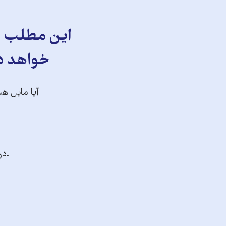
این مطلب را
خواهد دا
آیا مایل هس
.در