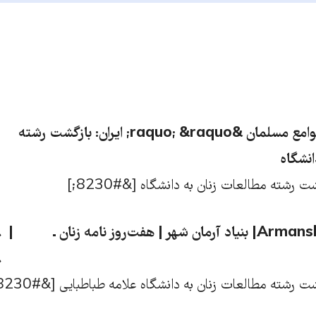
زنان و قوانین در جوامع مسلمان &raquo; &raquo; ایران: بازگشت رشته
انشگاه
آرمان شهر | Armanshahr| بنیاد آرمان شهر | هفت‌روز نامه زنان ـ
۸