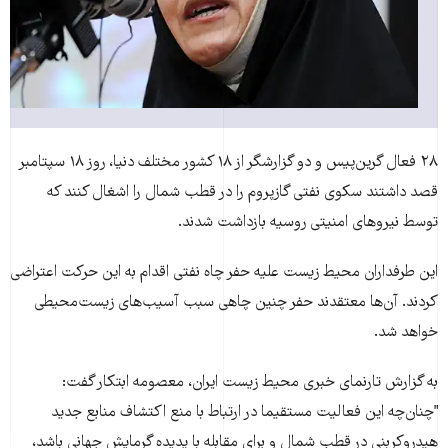
۲۸ فعال گرین‌پیس و دو گزارشگر از ۱۸ کشور مختلف دنیا، روز ۱۸ سپتامبر
قصد داشتند سکوی نفتی گازپروم را در قطب شمال را اشغال کنند که
توسط نیروهای امنیتی روسیه بازداشت شدند.
این طرفداران محیط زیست علیه حفر چاه نفتی اقدام به این حرکت اعتراضی
کردند. آن‌ها معتقدند حفر چنین چاهی سبب آسیب‌های زیست‌محیطی
خواهد شد.
به گزارش تارنمای خبری محيط زيست ايران، معصومه ابتکار گفت:
"چنان‌چه اين فعاليت مستقيما در ارتباط با منع اکتشاف منابع جديد
هيدروکربنی در قطب شمال و برای مقابله با پديده گرمايش جهانی باشد،