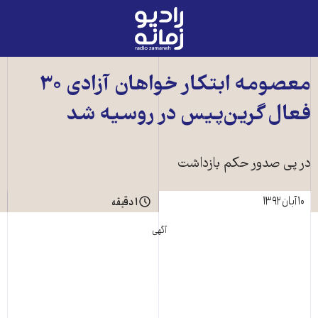
رادیو
زمانه
-
به
معصومه ابتکار خواهان آزادی ۳۰
صفحه
فعال گرين‌پيس در روسيه شد
اصلی
در پی صدور حکم بازداشت
۱۰ آبان ۱۳۹۲
۱ دقیقه
آگهی