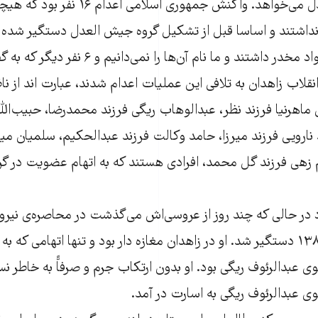
است که جیش العدل می‌خواهد. واکنش جمهوری اسل
آن‌ها اتهام جرائم مواد مخدر داشتند و ما نام آن‌ه
قلاب زاهدان به تلافی این عملیات اعدام شدند، عبارت اند از نا
 ماهرنیا فرزند نظر، عبدالوهاب ریگی فرزند محمدرضا، حبیب‌الله
ارویی فرزند میرزا، حامد وکالت فرزند عبدالحکیم، سلمیان میا
 زهی فرزند گل محمد، افرادی هستند که به اتهام عضویت در گر
د در حالی که چند روز از عروسی‌اش می‌گذشت در محاصره‌ی نیرو
اطلاعاتی در سال ۱۳۸۷ دستگیر شد. او در زاهدان مغازه دار بود و تنها اتهامی
ی عبدالرئوف ریگی بود. او بدون ارتکاب جرم و صرفاًّ به خاطر ن
ی عبدالرئوف ریگی به اسارت در آمد.