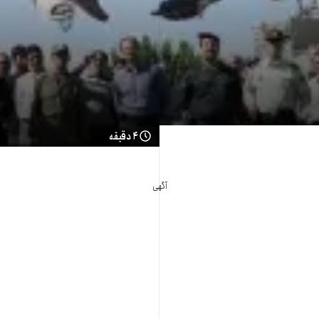
۴ دقیقه
آگهی