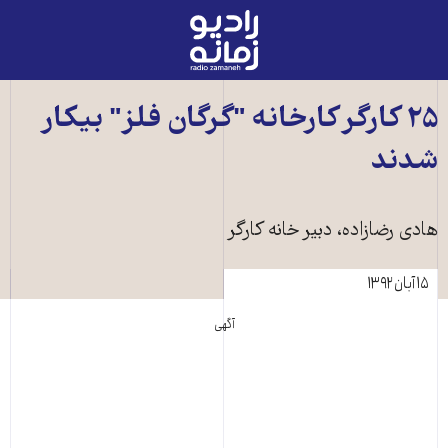
رادیو
زمانه
-
به
۲۵ کارگر کارخانه "گرگان فلز" بيکار
صفحه
شدند
اصلی
هادی رضازاده، دبير خانه کارگر
۱۵ آبان ۱۳۹۲
آگهی