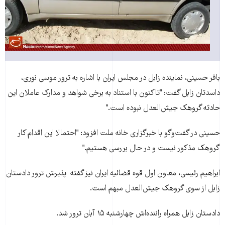
باقر حسينی، نماينده زابل در مجلس ايران با اشاره به ترور موسی نوری،
داسدتان زابل گفت: "تاکنون با استناد به برخی شواهد و مدارک عاملان اين
حادثه گروهک جيش‌العدل نبوده است."
حسینی در گفت‌وگو با خبرگزاری خانه ملت افزود: "احتمالا اين اقدام کار
گروهک مذکور نيست و در حال بررسی هستيم."
ابراهيم رئيسی، معاون اول قوه قضائيه ايران نيز گفته پذيرش ترور دادستان
زابل از سوی گروهک جيش‌العدل مبهم است.
دادستان زابل همراه راننده‌اش چهارشنبه ۱۵ آبان ترور شد.