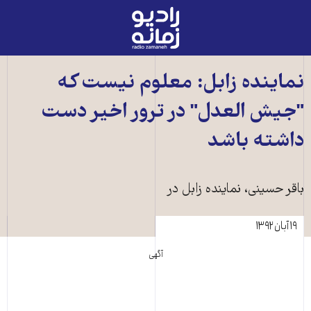
رادیو
زمانه
-
به
نماینده زابل: معلوم نیست که
صفحه
"جیش العدل" در ترور اخیر دست
اصلی
داشته باشد
باقر حسينی، نماينده زابل در
۱۹ آبان ۱۳۹۲
آگهی