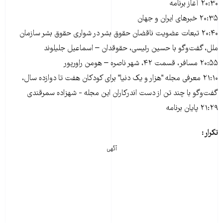
۲۰:۳۰ آغاز برنامه
۲۰:۳۵ خبرهای ایران و جهان
۲۰:۴۰ تبعات عضویت ناقضان حقوق بشر در شواری حقوق بشر سازمان
ملل، گفت‌وگو با حسین رئیسی، حقوقدان – اسماعیل جلیلوند
۲۰:۵۵ مسافر، قسمت ۴۲، شهر ناصره – هومن راورپور
۲۱:۱۰ معرفی مجله "هزار و یک دنیا" برای کودکان هفت تا دوازده سال،
گفت‌وگو با چند تن از دست اندرکاران این مجله - شهزاده سمرقندی
۲۱:۲۹ پایان برنامه
تکرار:
آگهی