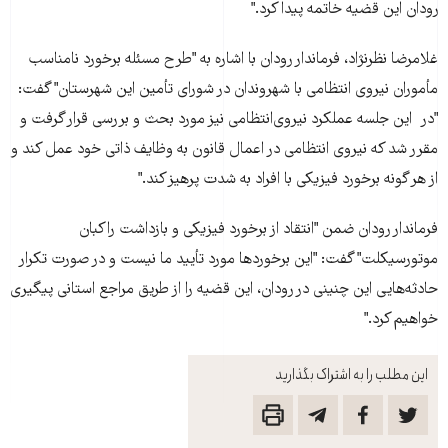
رودان اين قضيه خاتمه پيدا کرد."
غلامرضا نظرنژاد، فرماندار رودان با اشاره به "طرح مسئله برخورد نامناسب
مأموران نيروی‌ انتظامی با شهروندان در شورای تأمين اين شهرستان" گفت:
"در اين جلسه عملکرد نيروی‌انتظامی نيز مورد بحث و بررسی قرار گرفت و
مقرر شد که نيروی انتظامی در اعمال قانون به وظايف ذاتی خود عمل کند و
از هر گونه برخورد فيزيکی با افراد به شدت پرهيز کند."
فرماندار رودان ضمن "انتقاد از برخورد فيزيکی و بازداشت راکبان
موتورسيکلت" گفت: "اين برخوردها مورد تأييد ما نيست و در صورت تکرار
حادثه‌هايی اين چنينی در رودان، اين قضيه را از طريق مراجع استانی پيگيری
خواهيم کرد."
این مطلب را به اشتراک بگذارید