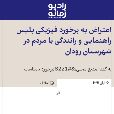
رادیو
زمانه
-
به
اعتراض به برخورد فيزيکی پليس
صفحه
راهنمايی و رانندگی با مردم در
اصلی
شهرستان رودان
به گفته منابع محلی،&#8221;برخورد نامناسب
۲۶ آبان ۱۳۹۲
۱ دقیقه
آگهی