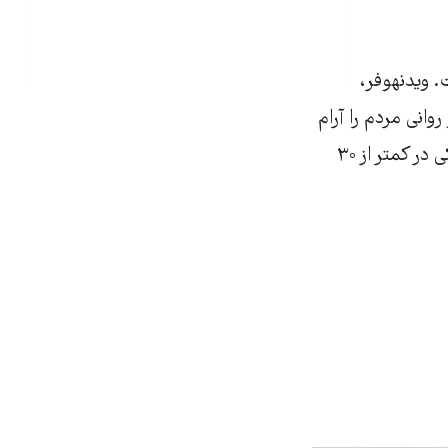
. ویدنهوفر،
انی مردم را آرام
می‌کنند. دیوار بین مکزیک و ایالت متحده آمریکا مثال خوبی است. مهاجران مکزیکی در کمتر از ۳۰