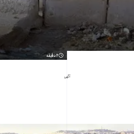
۲ دقیقه
آگهی