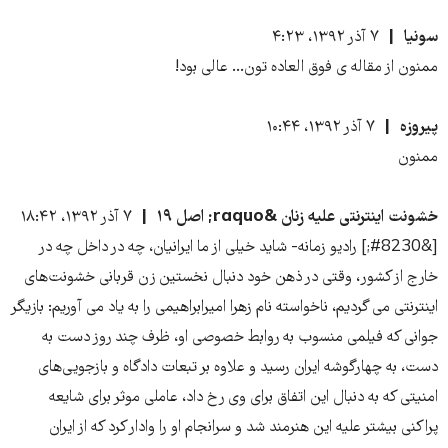
سونیا
۷ آذر ۱۳۹۲، ۴:۲۳
ممنون از مقاله ی فوق العاده تون... عالی بود!
پیروزه
۷ آذر ۱۳۹۲، ۱۰:۴۴
ممنون
خشونت اینترنتی علیه زنان &raquo; اصل ١٩
۷ آذر ۱۳۹۲، ۱۸:۴۲
[&#8230;] رادیو زمانه- شاید خیلی از ما ایرانیان، چه در داخل چه در
خارج از کشور، وقتی در ذهن خود دنبال نخستین زن قربانی خشونت‌های
اینترنتی می گردیم، ناخواسته نام زهرا امیرابراهیمی را به یاد می آوریم: بازیگر
جوانی که فیلمی منسوب به روابط خصوصی او، ظرف چند روز دست به
دست، به چهارگوشه ایران رسید و علاوه بر تبعات دادگاه و بازجویی‌های
امنیتی که به دنبال این اتفاق برای وی رخ داد، عاملی موثر برای شایعه
پراکنی بیشتر علیه این هنرمند شد و سرانجام او را وادار کرد که از ایران