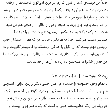
اصلاً اين نوشته‌ی شما را قبول ندارم. در ايران نمی‌توان فاحشه‌ها را از بقيه
تشخيص داد. همه‌ی آن‌ها رفتار يكسانی دارند مدام در سر ناقص‌شان توهم
تعرض و تجاوز را تصور می‌كنند. برايشان فرقی ندارد كه حالا در يك مكان پر
از آدم باشد يا يك جای پرت و خلوت و دور از انظار... از طرفی هم من بارها
شاهد بودم كه در كافی‌نت‌ها عكس نيمه برهنه‌ي خودشان را در فضای
اينترنتی منتشر می‌كنند، حالا به هر دليل. جالب اين‌كه بعد از رفتنشان حتی
برايشان مهم نيست كه آن فايل را حداقل از دسكتاپ كامپيوتر كافی‌نت پاك
كنند، بيچاره صاحب يكی از كافی‌نت‌ها داشت می‌ناليد از اين قشر‌ی كه شما
اين قدر از خشونت عليه‌شان دم زده‌ايد. آن‌ها از خداشانه...
روشنک هوشمند
۸ آذر ۱۳۹۲، ۱۵:۱۶
با تمام وجود خشونت را چشیده ام.. مثل خیلی دیگر از زنان ایرانی.. اینترنتی
هم نوعی از آن بوده.. اما خشونت سنگین تر نادیده گرفتن یا احساس نکردن
خشونتهای غیرجسمانیست از طرف جامعه ایرانی حتی جوانان و حتی زنان
جوان!.. این زنگ خطریست.. خیلی بد است که یک دختر جوان بیست و