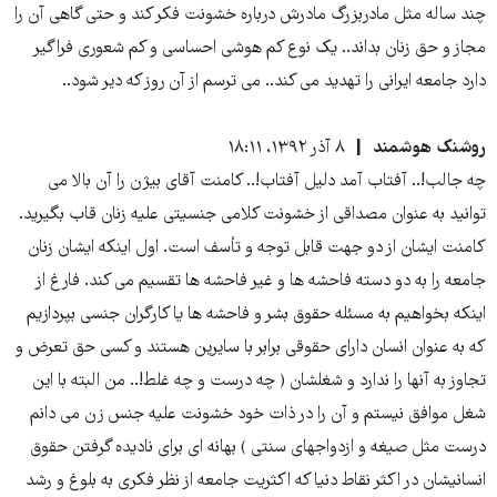
چند ساله مثل مادربزرگ مادرش درباره خشونت فکر کند و حتی گاهی آن را
مجاز و حق زنان بداند.. یک نوع کم هوشی احساسی و کم شعوری فراگیر
دارد جامعه ایرانی را تهدید می کند.. می ترسم از آن روز که دیر شود..
روشنک هوشمند
۸ آذر ۱۳۹۲، ۱۸:۱۱
چه جالب!.. آفتاب آمد دلیل آفتاب!.. کامنت آقای بیژن را آن بالا می
توانید به عنوان مصداقی از خشونت کلامی جنسیتی علیه زنان قاب بگیرید.
کامنت ایشان از دو جهت قابل توجه و تأسف است. اول اینکه ایشان زنان
جامعه را به دو دسته فاحشه ها و غیر فاحشه ها تقسیم می کند. فارغ از
اینکه بخواهیم به مسئله حقوق بشر و فاحشه ها یا کارگران جنسی بپردازیم
که به عنوان انسان دارای حقوقی برابر با سایرین هستند و کسی حق تعرض و
تجاوز به آنها را ندارد و شغلشان ( چه درست و چه غلط!.. من البته با این
شغل موافق نیستم و آن را در ذات خود خشونت علیه جنس زن می دانم
درست مثل صیغه و ازدواجهای سنتی ) بهانه ای برای نادیده گرفتن حقوق
انسانیشان در اکثر نقاط دنیا که اکثریت جامعه از نظر فکری به بلوغ و رشد