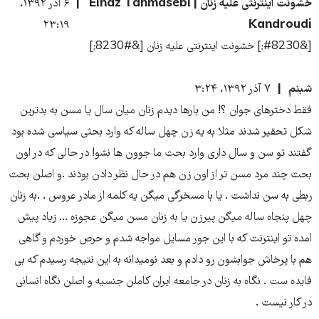
خشونت اینترنتی علیه زنان | Elnaz Tahmasebi
۶ آذر ۱۳۹۲،
۲۳:۱۹
Kandroudi
[&#8230;] خشونت اینترنتی علیه زنان [&#8230;]
شبنم
۷ آذر ۱۳۹۲، ۳:۲۴
فقط دخترهای جوان ؟! من بارها دیدم زنان میان سال یا مسن به بدترین
شکل تحقیر شدند مثلا به یه زن چهل ساله که وارد بحثی سیاسی شده بود
گفتند تو سن و سال داری وارد بحث ما جوون ها نشو! در حالی که در اون
بحث چند مرد مسن تر از اون زن هم در حال نظر دادن بودند .و اصلن بحث
ربطی به سن نداشت . یا با مسخرگی میگن یه کلمه از مادر عروس . .به زنان
چهل پنجاه ساله میگن پیرزن یا به زنان مسن میگن عجوزه ... زیاد پیش
امده تو اینترنت که با این جور مسایل مواجه شدم و حرص خوردم و گاهی
هم با پرخاش جوابشون رو دادم و بعد نومیدانه به این نتیجه رسیدم که بی
فایده ست . نگاه به زنان در جامعه ایران کاملن جنسیه و اصلن نگاه انسانی
در کار نیست .