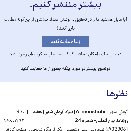
بیشتر منتشر کنیم.
آیا مایل هستید ما را در تحقیق و نوشتن تعداد بیشتری از این‌گونه مطالب
یاری کنید؟
.در حال حاضر امکان دریافت کمک مخاطبان ساکن ایران وجود ندارد
توضیح بیشتر در مورد اینکه چطور از ما حمایت کنید
نظرها
آرمان شهر | Armanshahr| بنیاد آرمان شهر | هفت
۱۰ آذر
روزنامه بین المللی- شماره 24
۱۳۹۲، ۹:۴۸
[&#8230;] غیردولتی لیبی متعصبان یک آرامگاه تاریخی را منفجر کردند