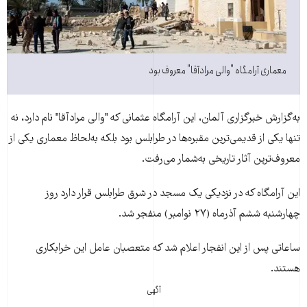
معماری آرامگاه "والی مراد‌آقا" معروف بود
به‌گزارش خبرگزاری آلمان، اين آرامگاه عثمانی که "والی مراد‌آقا" نام دارد، نه
تنها يکی از قديمی‌ترين مقبره‌ها در طرابلس بود بلکه به‌لحاظ معماری يکی از
معروف‌ترين آثار تاريخی به‌شمار می‌رفت.
اين آرامگاه که در نزديکی يک مسجد در شرق طرابلس قرار دارد روز
چهارشنبه ششم آذرماه (۲۷ نوامبر) منفجر شد.
ساعاتی پس از اين انفجار اعلام شد که متعصبان عامل اين خرابکاری
هستند.
آگهی