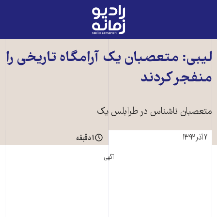
رادیو
زمانه
-
به
ليبی: متعصبان يک آرامگاه تاريخی را
صفحه
منفجر کردند
اصلی
متعصبان ناشناس در طرابلس يک
۷ آذر ۱۳۹۲
۱ دقیقه
آگهی