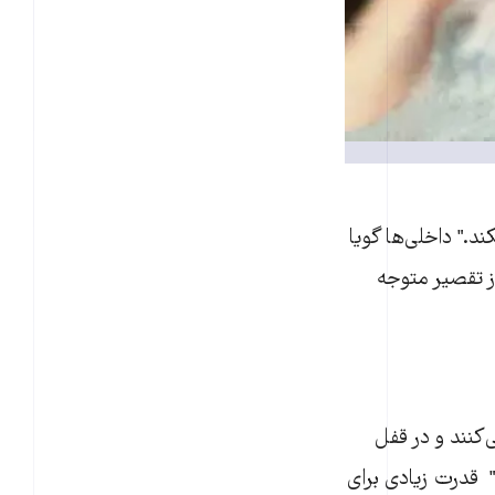
د." داخلی‌ها گویا
ز تقصیر متوجه
‌کنند و در قفل
ه" قدرت زیادی برای