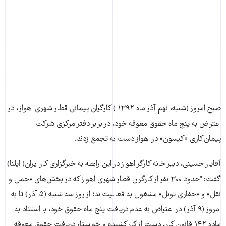
صبح امروز (شنبه، نهم آذر ماه ۱۳۹۲ ) کارگران پیمانی قطار شهری اهواز، در
اعتراض به پنج ماه حقوق معوقه خود، در برابر دفتر مرکزی شرکت
پیمان‌کاری «کیسون» در اهواز دست به تجمع زدند.
آقایار حسینی، دبیر خانه کارگر اهواز در این رابطه به خبرگزاری کار ایران( ایلنا)
گفت: "حدود ۳۰۰ نفر از کارگران قطار شهری اهواز که در بخش‌های «حمل و
نقل» و «حفاری تونل» مشغول به فعالیت‌اند؛ از روز سه شنبه (۵ آذر) تا به
امروز (۹ آذر) در اعتراض به عدم دریافت پنج ماه حقوق خود، با استناد به
ماده ۱۴۲ قانون کار، دست از کار کشیده و خواستار دریافت حقوق معوقه