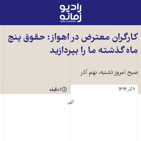
رادیو
زمانه
-
به
کارگران معترض در اهواز: حقوق پنج
صفحه
ماه گذشته ما را بپردازید
اصلی
صبح امروز (شنبه، نهم آذر
۹ آذر ۱۳۹۲
۱ دقیقه
آگهی