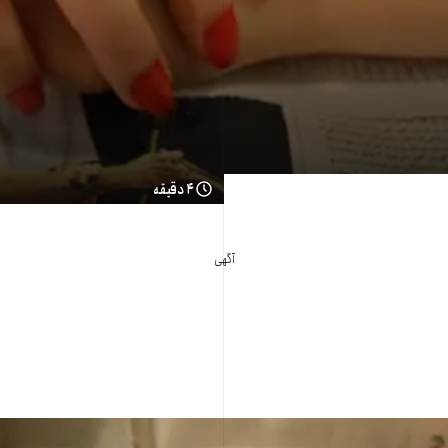
۴ دقیقه
آگهی