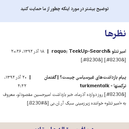
توضیح بیشتر در مورد اینکه چطور از ما حمایت کنید
نظرها
امیر تتلو &raquo; TeekUp-Search
۱۸ آذر ۱۳۹۲، ۲۰:۲۶
[&#8230;] [&#8230;]
پیام بازداشت‌های غیرسیاسی چیست؟ | گفتمان
۲۰ آذر ۱۳۹۲،
تركمنها - turkmentalk
۲:۲۲
[&#8230;] روز دوازده آذرماه، خبر بازداشت امیرحسین مقصودلو، معروف
به «امیر تتلو» خواننده زیرزمینی سبک آر‌.ان‌.بی [&#8230;]