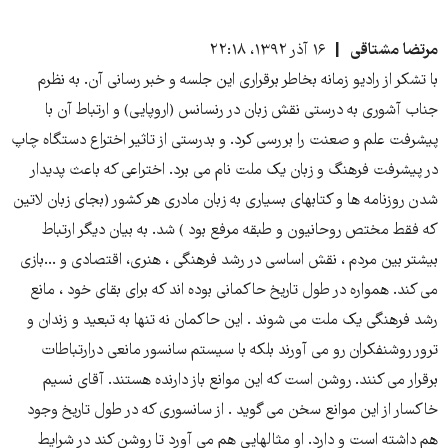
مرتضا مشتاقی
۱۶ آذر ۱۳۹۲، ۲۲:۱۸
با تشکر از رادیو زمانه بخاطر برقراری این جلسه و خبر رسانی آن. به نظرم
جناب آشوری به درستی نقش زبان در رنسانس (اروپایی) و ارتباط آن با
پیشرفت علم و صعنت را بررسی کرد. و بدرستی از تاثیر اختراع دستگاه چاپ
در پیشرفت فرهنگ و زبان یک ملت نام می برد. اختراعی که باعث پدیدار
شدن روزنامه ها و کتابهای بسیاری به زبان مادری هر کشور (بجای زبان لاتین
که فقط مختص روحانیون و طبقه مرفع بود ) شد. به بیان دیگر ارتباط
بیشتر بین مردم ، نقش اساسی در رشد فرهنگی ، هنری، اقتصادی و ...بازی
می کند. همواره در طول تاریخ حاکمانی بوده اند که برای بقای خود ، مانع
رشد فرهنگی یک ملت می شوند . این حاکمان نه تنها به تبعید و زندان و
ترور روشنفکران رو می آورند بلکه با سیستم سانسور مانعی درارتباطات
برقرار می کنند. روشن است که این موانع باز دارنده هستند. آقای نسیم
خاکسار از این موانع سخن می گوید . از سانسوری که در طول تاریخ وجود
هم داشته است و دارد. او مثالهایی هم می آورد تا روشن کند در شرایط