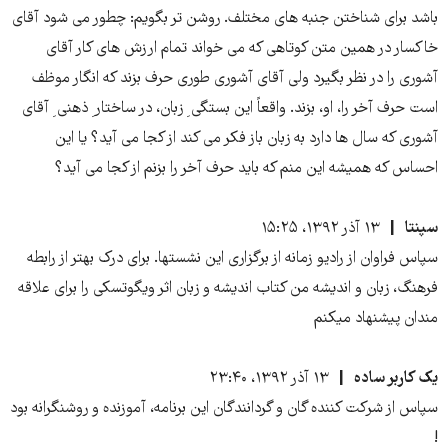
باشد برای شناختن جنبه های مختلف. روشن تر بگویم: چطور می شود آقای
خاکسار در همین متن کوتاهی که می خواند تمام ارزش های کار آقای
آشوری را در نظر بگیرد ولی آقای آشوری طوری حرف بزند که انگار موظف
است حرف آخر را، او، بزند. واقعاً این بستگی ِ زبان، در ساختار ِ ذهنی ِ آقای
آشوری که سال ها دارد به زبان باز فکر می کند از کجا می آید؟ یا این
احساس که همیشه این منم که باید حرف آخر را بزنم از کجا می آید؟
سپنتا
۱۳ آذر ۱۳۹۲، ۱۵:۲۵
سپاس فراوان از رادیو زمانه از برگزاری این نشستها. برای درک بهتر از رابطه
فرهنگ، زبان و اندیشه من کتاب اندیشه و زبان اثر ویگوتسکی را برای علاقه
مندان پیشنهاد میکنم
یک کاربر ساده
۱۳ آذر ۱۳۹۲، ۲۳:۴۰
سپاس از شرکت کننده گان و گردانندگان این برنامه، آموزنده و روشنگرانه بود
!