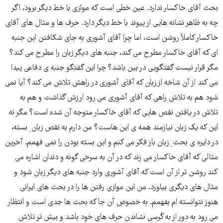
بحث آقای خاکسار ندارد. عین خطی است که موازی با خط دیگر برود، اگر
چه به ظاهر نشانه هایی از پیوند با خط دیگر دارد. حرف ها و مثال های آقای
خاکسار کاملاً روشن است، اما چرا آقای آشوری به جای شکافتن این جنبه
ای که آقای خاکسار مطرح می کند، جنبه های دیگر زبان را مطرح می کند؟
مگر قرار نیست گفتگویی در بین باشد؟ چرا این گفتگو جنبه ی دفاعی پیدا
می کند از آن شاخه از زبان که آقای آشوری در راهش تلاش می کند؟ آیا نمی
شود هم به تلاش راهی که آقای آشوری می رود ارزش گذاشت و هم به
تلاش در یافتن نقص هایی که آقای خاکسار متوجه آن شده است؟ مگر نه
این که یک زبان نیازمند همه ی این هاست؟ من دارم به نقص زبان ِ بسته،
در دایره ی بحث ِ زبان باز فکر می کنم و این بسته بودن را نمی فهمم. آخرین
مثالی که آقای خاکسار می زند که در آن به سرخی گونه و دندان اشاره می
کند روشن تر از آن است که آقای آشوری وارد جنبه های دیگر زبان شود و
مثال های دیگری بیاورد. من این موازی رفتن ها را در بحث های ایرانی
هنوز نتوانسته ام بفهمم. به خصوص آن جا که بحث ها جدی است و انتظار
می رود به دور از به کُرسی نشاندن حرف های خود باشد و بیش تر تلاش