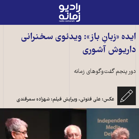
رادیو
زمانه
-
به
ایده «زبانِ باز»: ویدئوی سخنرانی
صفحه
داریوش آشوری
اصلی
دور پنجم گفت‌وگوهای زمانه
عکس: علی فتوتی، ویرایش فیلم: شهزاده سمرقندی