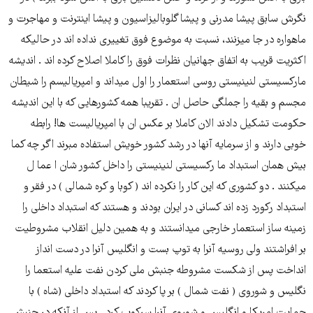
نگرش سابق پیشا مدرنی و پیشا گلوبالیزاسیون و پیشا اینترنت و مهاجرت و
ماهواره در جا میزنند، نسبت به موضوع فوق تغییری نداده اند در حالیکه
اکثریت قریب به اتفاق جهانیان نظرات فوق را کاملا اصلاح کرده اند . اندیشه
مارکسیستی لنینیستی روسی استعمار را اول میداند و امپریالیسم را شیطان
مجسم و بقیه را جملگی حاصل ان . تقریبا همه کشورهایی که با این اندیشه
حکومت تشکیل دادند الان کاملا بر عکس ان با امپریالیست ها! رابطه
خوبی دارند و از سرمایه آنها در رشد کشور خویش استفاده مبرند اگر چه کما
بیش همان استبداد ما رکسیستی لنینیستی را داخل کشور شان ا عما ل
میکنند . دو کشوری که این کار را نکرده اند ( کوبا و کره شمالی ) در فقر و
استبداد رکورد زده اند کسانی در ایران بودند و هستند که استبداد داخلی را
زمینه ساز استعمار خارجی میدانستند و به همین دلیل انقلاب مشروطیت
بر افراشتند ولی روسیه آنرا به توپ بست و انگلیس آنرا در دست انداز
انداخت پس از شکست مشروطه جنبش ملی کردن نفت علیه استعما را
نگلیس و شوروی ( نفت شمال ) بر پا کردند که استبداد داخلی (شاه ) با