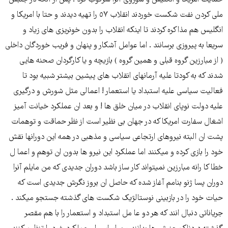
حمایت امریکا و انگلیس و شوروی آنرا سرکوب کرد . پس از آنکه در جنبش
ملی کردن نفت شکست خوردند انقلاب ٥٧ را تهیه دیدند و حتا با امریکا و
انگلیس هم مذاکره کردند تا اینکه انقلاب را بدون خونریزی های زیاد و
سریعا به پیروزی برسانند . اما عوامل آشکار و پنهان و فریب خوردگان داخلی
( از مبارزین گروه قبلی و همین گروه ) بازیچه و یا کارگردان صحنه هایی
شدند که به کودتا علیه آرمانهای انقلاب های پیشین بیشتر شبیه بود تا
فعالیت سیاسی علیه استبداد یا استعمار ! اعمالی مثل شورش و درگیری
علیه دولت نوپای انقلاب در میان خلق ها ! و بعد ان عملکرد خیانت آمیز
اشغال سفارت امریکا که در جهان بی نظیر است از نظر حماقت و توهمات
پشت ان البته نیروهای ارتجاعی سیاسی و مذهبی در همه این دورانها نقش
خود را بازی کرده و میکنند اما عملکرد این نیرو ها بدون ان توهم و اعما ل
خطا کا رانه مبارزین نمیتواند کار ساز باشد دوران جدیدی که من مایلم آنرا
دوران پسا ژنو بنامم آغاز شده که حاصل ان بروز نگرش جدیدی است که
حیات خود را در بازبینی نوستالژیک شکست های گذشته جستجو میکند .
جریاناتی دنبال انند که هر دو عا مل استبداد و استعمار را با هم مقصر