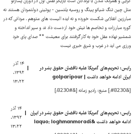
گرایی و همرنگ شدن با برندگان است بازیگر نقش اول در دوران پساژنو
مثل چین تنگ شیائو پینگ و روسیه یلتسین - پوتینی دولتمردان هستند نه
مبارزین انقلابی شکست خورده و نه ایده الیست های متوهم . مردانی که در
کوره مبارزات و تخاصم ها نیش خود از دست داد ند و سپر انداخته و
شمشیر نهاده عقل خود به کار گرفتند برای معیشت ** صدای پای خرد
ورزی می اید در غرب و شرق خبری نیست
۱۴ آذر
رایس: تحریم‌های آمریکا علیه ناقضان حقوق بشر در
۱۳۹۲،
ایران ادامه خواهد داشت | golparipour
۱۳:۲۲
[&#8230;] منبع: رادیو زمانه [&#8230;]
۱۴ آذر
رایس: تحریم‌های آمریکا علیه ناقضان حقوق بشر در ایران
۱۳۹۲،
ادامه خواهد داشت &laquo; loghmanmoradi
۱۳:۲۲