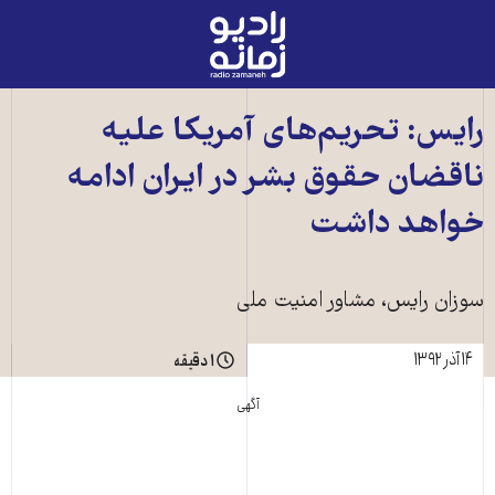
رادیو
زمانه
-
به
رايس: تحريم‌های آمريکا عليه
صفحه
ناقضان حقوق بشر در ايران ادامه
اصلی
خواهد داشت
سوزان رايس، مشاور امنيت ملی
۱۴ آذر ۱۳۹۲
۱ دقیقه
آگهی