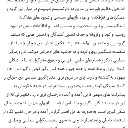
گذشته دردناک جنبش ها بدانند و بر اساس ان عملکرد خود را تنظیم کنند
اما خیل عظیم باورمندان سابق به مارکسیسم لنینیسم در میان این گروه و
عملکردهای فرافکنانه و لوده بازیهای سیاسی و شیوه های هتاکانه
استالینیستی و ترور شخصیت و سانسور اخبار و اطلاعات منفی در مورد
روسیه و کوبا و ونزوئلا و حذف تحلیل کنندگان و تحلیل هایی که منتقد
گروه اول و متحدان آنها هستند و دستکاری اخبار، این جریان را در آغاز با
شکست سنگینی روبرو کرده و به حاشیه های انحرافی میکشا ند روزمرگی
سیاسی ، تکرار شعار های خلقی ، قو می و حقوق بشر گرایانه اما به شکلی
کاملا ابزاری و مخالفت با همه چیز و همه کس ، گیر کردن و گیر دادن های
بیهوده به گذشته و درجا زدن در تاریخ برای امتیاز گیری سیاسی این جریان را
کاملا زمینگیر کرده وجه مثبت دوران پسا ژنو اما در جبهه حکومتی به
پیشرفت های مهمی نا یل آمده و آینده درخشان تری دارد . تغییراتی که از
این دریچه به شکلی ناگزیر و بر اساس الزامات بازیهای جهانی قدرت در حال
شکل گیری است به صورت عا مل اصلی گزار در آمده و در حال تغییر نگاه از
استبداد داخلی و استعمار خارجی به سوی منفعت گرایی سیاسی و تطابق