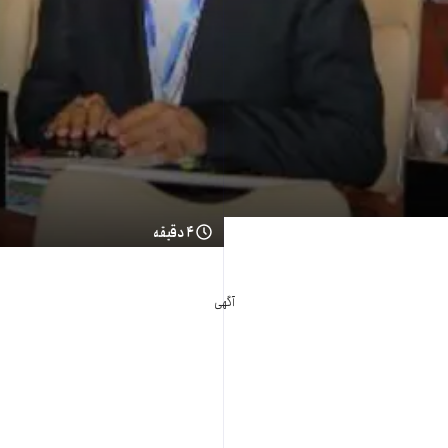
۴ دقیقه
آگهی