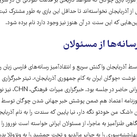
مورد بازی چوگان که شواهد تاریخی بر قدمت طولانی آن در سرزم
 از آذربایجان نخواسته‌اند تا حداقل این بازی به طور مشترک ثبت و
ن‌هایی که این سنت در آن هنوز نیز وجود دارد نام برده شود.
رسانه‌ها از مسئولان
ط آذربایجان واکنش سریع و انتقادآمیز رسانه‌های فارسی زبان ر
وشت «چوگان ایران به کام جمهوری آذربایجان». تیتر خبرگزاری مهر
سکوت مسئولان ایرانی حاضر
وزنامه اعتماد هم ضمن پوشش خبر جهانی شدن چوگان توسط آذ
 «اشک من خودتو نگه دار، نیا پایین که سندت را به نام آذربایجا
هی طنز‌آمیز به ماجرا، از مسئولان ایرانی خواسته است نوروز را 
 چهارشنبه‌سوری را به جزایر مالدیو و تخت جمشید را به ونژوئلا بد