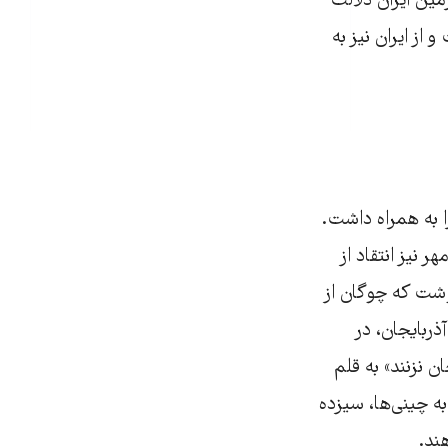
ین ایران دلالت
 از ایران نیز به
ا به همراه داشت.
 نیز انتقاد از
 در جلسه بود. خبرگزاری میراث فرهنگی، CHN، نیز نوشت که چوگان از
ربایجان، در
ن نزنند» به قلم
به چینی‌ها، سیزده
هند.