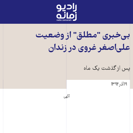
رادیو
زمانه
-
به
بی‌خبری "مطلق" از وضعيت
صفحه
علی‌اصغر غروی در زندان
اصلی
پس از گذشت يک ماه
۱۹ آذر ۱۳۹۲
آگهی