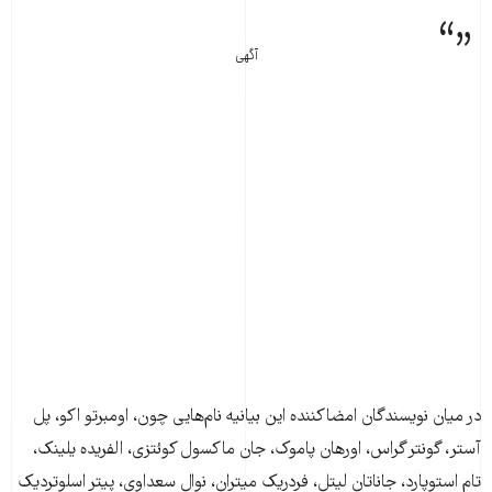
آگهی
در ميان نويسندگان امضا‌کننده اين بيانيه نام‌هايی چون، اومبرتو اکو، پل
آستر، گونتر گراس، اورهان پاموک، جان ماکسول کوئتزی، الفریده یلینک،
تام استوپارد، جاناتان ليتل، فردريک ميتران، نوال سعداوی، پيتر اسلوترديک