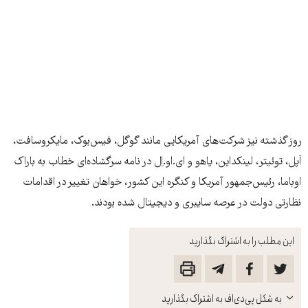
روز گذشته نيز شرکت‌های آمریکایی مانند گوگل، فیس‌بوک، مایکروسافت،
اَپل، توئیتر، لینکداين، یاهو و ای.او.اِل در نامه سرگشاده‌ای خطاب به باراک
اوباما، رئیس‌جمهور آمریکا و کنگره اين کشور، خواهان تغيير در اقدامات
نظارتی دولت در عرصه سايبری و ديجيتال شده بودند.
این مطلب را به اشتراک بگذارید
باز
به شکل پی‌دی‌اف به اشتراک بگذارید