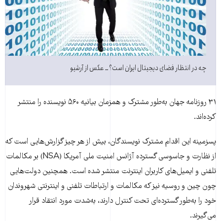
چه در انتظار فضای دیجیتال ایران است؟ ــ عکس از آرشیو
۳۱ روزنامه جهان به‌طور مشترک و همزمان بيانيه ۵۶۰ نويسنده را منتشر
کرده‌اند.
پسزمينه اين اقدام مشترک نويسندگان، بيش از هر چيز گزارش‌هايی است که
از نظارت و جاسوسی گسترده آژانس امنيت ملی آمريکا (NSA) بر مکالمات
تلفنی و ايميل‌های کاربران اينترنت منتشر شده است. همچنين دولت‌هايی
چون چين و روسيه نيز که مکالمات و ارتباطات تلفنی و اينترنتی شهروندان
خود را به‌طور گسترده‌ای تحت کنترل دارند، به‌شدت مورد انتقاد قرار
می‌گيرند.