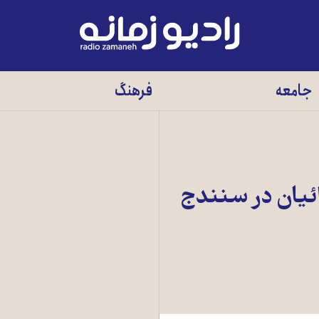
رادیو
زمانه
-
جامعه
فرهنگ
به
صفحه
اصلی
يان در سنندج