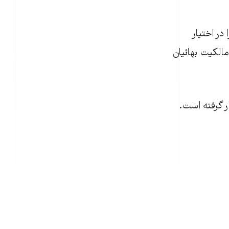
۱ شمسی اين زمين را در اختيار
مالکيت بهائيان
 گرفته است.