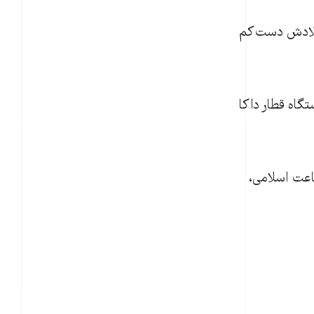
معه ۲۲ آذرماه (۱۳ دسامبر) در بنگلادش دست‌کم
گاه قطار داکا
اعت اسلامی،