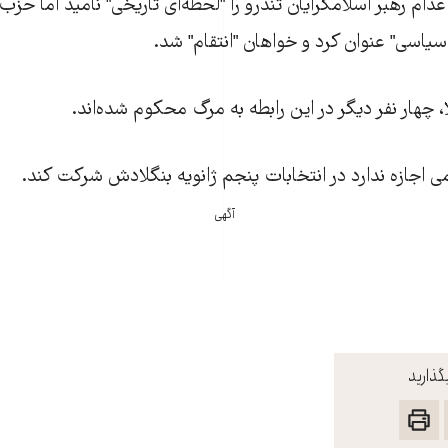
م رهبر اسلامگرايان تندرو را "لحظه‌ای تاريخی" ناميد اما ح
 سياسی" عنوان کرد و خواهان "انتقام" شد.
لا، چهار نفر ديگر در اين رابطه به مرگ محکوم شده‌اند.
اجازه ندارد در انتخابات پنجم ژانويه بنگلادش شرکت کند.
آگهی
گذارید