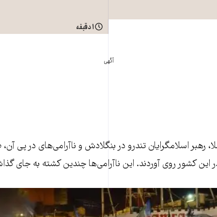
۱ دقیقه
آگهی
ملا، رهبر اسلامگرايان تندرو در بنگلادش و ناآرامی‌های در پی آن، 
 اين کشور روی آوردند. اين ناآرامی‌ها چندين کشته به‌ جای گذ