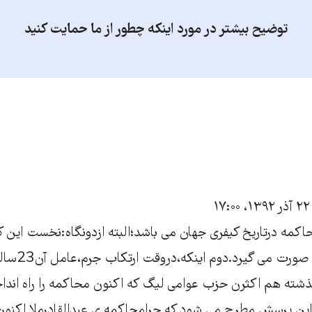
توضیح بیشتر در مورد اینکه چطور از ما حمایت کنید
۲۲ آذر ۱۳۹۲، ۱۷:۰۰
بعدازارتکاب جنایت 
42سال گذشته هم اکثرن حزب عوامی لیگ که اکنون محاکمه را راه ان
،این پرسش مطرح می شود که چرامحاکمه ی عبدالقادرملا اکن