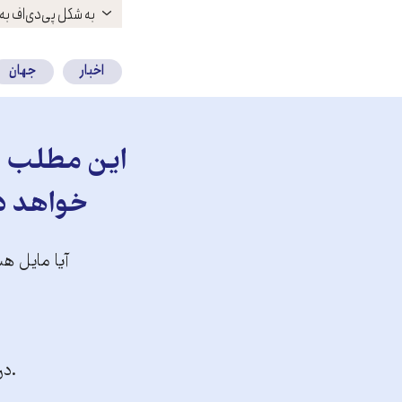
باز
به شکل پی‌دی‌اف به 
کنید
اخبار
جهان
این مطلب را
خواهد دا
آیا مایل هس
.در