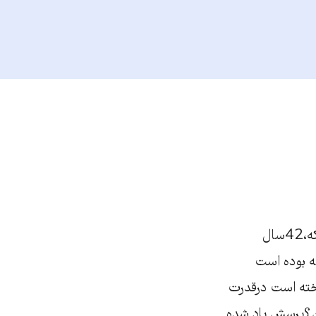
این مسخره ترین محاکمه درتاریخ کیفری جهان می باشد؛البته ازدونگاه:نخست این که،42سال
صورت می گیرد.دوم اینکه،دروقت ارتکاب جرم،عامل آن23ساله بوده است
داخته است درقدرت
ون؟پرسش یاد شده