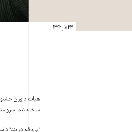
۲۳ آذر ۱۳۹۲
هیات داوران جشنوار
ساخته نیما سروستانی
"بی‌برقع در بند" دا