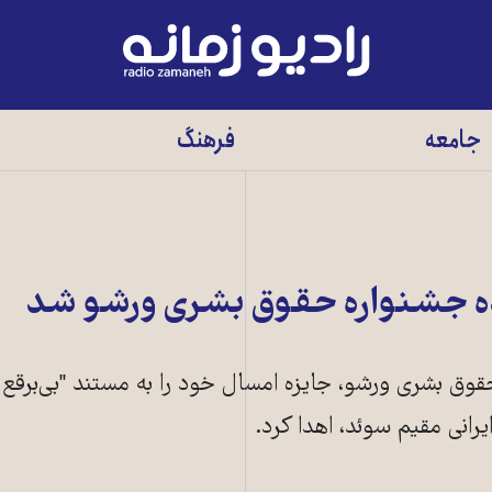
رادیو
زمانه
-
جامعه
فرهنگ
به
صفحه
اصلی
نده جشنواره حقوق بشری ورشو شد
وق بشری ورشو، جایزه امسال خود را به مستند "بی‌برقع د
رانی مقیم سوئد، اهدا کرد.