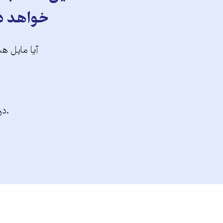
خواهد دا
آیا مایل هس
.در