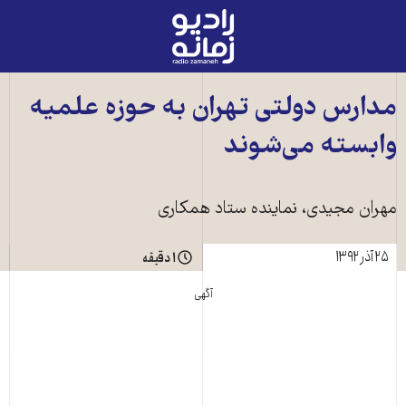
رادیو
زمانه
-
به
مدارس دولتی تهران به حوزه علميه
صفحه
وابسته می‌شوند
اصلی
مهران مجيدی، نماينده ستاد همکاری
۲۵ آذر ۱۳۹۲
۱ دقیقه
آگهی