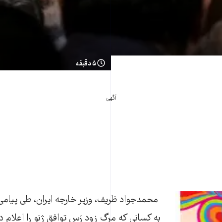
۵ دقیقه
آگهی
محمدجواد ظریف، وزیر خارجه ایران، طی پیامی
به کسانی که مرگ زود رَس توافق ژنو را اعلام دا