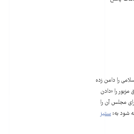
امی را دامن زده
 مزبور را «دادن
رای مجلس آن را
عه شود به:
ستیز