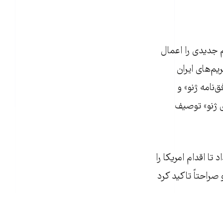
م جدیدی را اعمال
به فهرست‌ تحريم‌های ايران
‌نامه ژنو» و
ی ژنو» توصیف
ا اقدام امریکا را
صراحتاً تاکید کرد