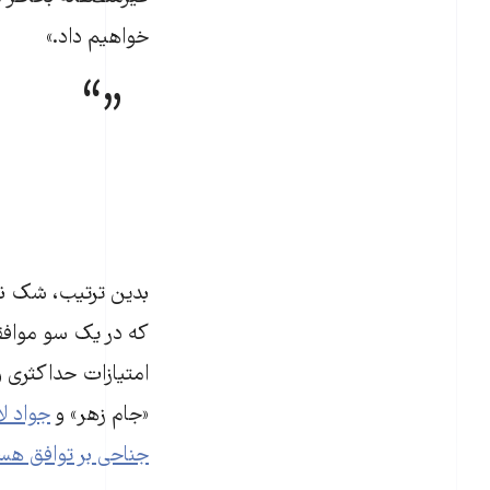
خواهیم داد.»
بدین ترتیب، شک نی
که در یک سو موافقان
امتیازات حداکثری و
«جام زهر» و
جواد لا
جناحی بر توافق هست