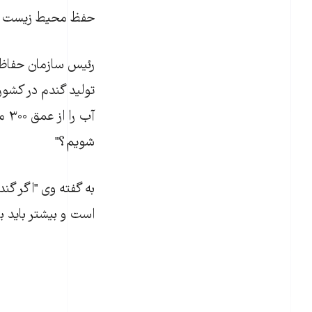
حفظ محيط زيست و به
رئيس سازمان حفاظت
توليد گندم در کشور
آب
شويم؟"
به گفته وی "اگر گن
است و بيشتر بايد 