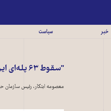
خبر
سیاست
"سقوط ۶۳ پله‌ای ايران در حوزه محيط زيست"
معصومه ابتکار، رئيس سازمان ح