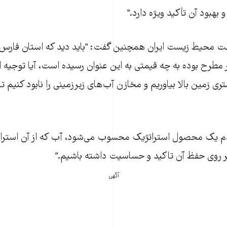
بود آن تأکيد ويژه دارد."
 محيط زيست ايران همچنين گفت: "بايد ديد که استان فارس ک
 مطرح بوده به چه قيمتی به اين عنوان رسيده است، آيا توجيه ا
 را از عمق ۳۰۰ متری زمين بالا بياوريم و مخازن آب‌های زيرزمينی را نابود کنيم
دم يک محصول استراتژيک محسوب می‌شود، آب که از آن استراتژي
بر روی حفظ آن تاکيد و حساسيت داشته باشيم."
آگهی