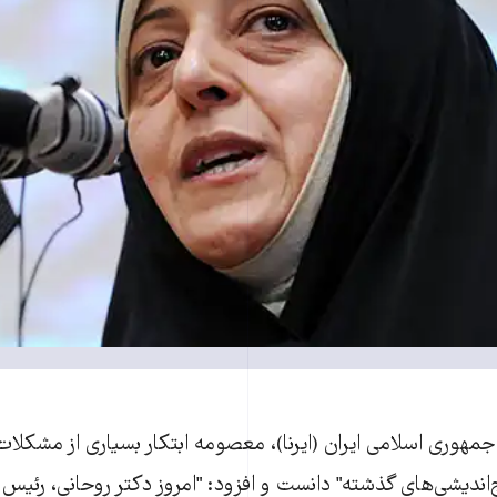
جمهوری اسلامی ايران (ايرنا)، معصومه ابتکار بسياری از مشکلا
نديشی‌های گذشته" دانست و افزود: "امروز دکتر روحانی، رئيس