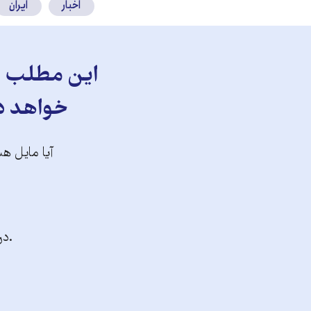
اخبار
ایران
این مطلب را
خواهد دا
آیا مایل هس
.در