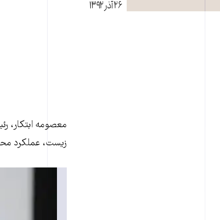
۲۶ آذر ۱۳۹۲
معصومه ابتکار، ر
زيست، عملکرد محيط زيست 