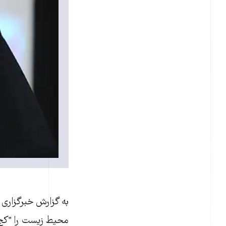
به گزارش خبرگزاری 
محيط زيست را "کج‌ا