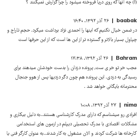
(!) چه آنها که روی دریا فروخته میشود را چرا گزارش نمیکنند ؟
baabak
۲۶ آذر ۱۳۹۲، ۱۶:۴۰
در ضمن خیال نکنیم که اینها را احمدی نژاد برداشت میکرد. حجم تاراج و
چپاول بسیار بالاتر و گسترده تر از این ها است که از این حرفها است
Bahram
۲۶ آذر ۱۳۹۲، ۱۷:۳۸
عجب خر تو خر ی ‌ست, پرونده دزدان را بدست خودشان میدهند برای
رسیدگی به دزدی. این پرونده هم چون دگر دزدیها پس از هوو جنجال
محترمانه بایگانی خواهد شد .
nima
۲۷ آذر ۱۳۹۲، ۱۰:۰۸
افرادی رو میشناسم که دارای مدرک کارشناسی هستند..به دلیل بیکاری و
مشکلات اقصادی با مدرک تحصیلی دیپلم در ازمون های استخدامی
کارخانه ها شرکت کردند و الان مشغول به کار شدند..به عنوان کارگر فنی یا