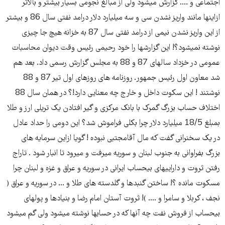
اجتماعی و .... گزارش میشود ولی از مبالغ نجومی بسیار بیشتر و بالاتر
ازاینها مانند واریز نشدن سی و سه میلیارد دلار درامد نفتی سال 86 و بیشتر
از این واریز نشدن نیمی از درامد نفتی سال 87 به خزانه هیچ جا چیزی
نوشته نمیشود؟! این گزارشها را خود رحیمی رئیس وقت دیوان محاسبات
عمومی در خزداد سالهای 87 و 88 به مجلس گزارش رسمی داد. بعد هم
شد معاون اول رئیس جمهور. روزنامه های روزهای اول تیر 87 و 88
نوشتند ! این سکوت داخل و خارج چه معنایی دارد!؟ در همان سال 88
اختلاف حساب بزرگ گمرک با بانک مرکزی و گیر افتادن یک تریلی ارز و طلا
بمبلغ 18/5 میلیارد دلار چرا بکلی فراموش شد؟ این دومی را حداد عادل
در یک سخنرانی گفت که مال آقامجتبی نبوده ! گویا ازاین سرمایه های
بزرگ بفراوانی به جنوب لبنان و سوریه میرفت و میرود تا انبار شود . تاراج
رفتن ثروت و داراییهای بیحساب ایرانی در سوریه و عراق و غزه و لبنان چرا
مسکوت مانده ؟! ساختن گنبدها و گلدسته های طلا و ... در سوریه و عراق (
نجف ، کربلا و سامرا و .... )! ثروت آستان امام رضا و بنیادها و پولهای
بیحساب از فروش نفت چه آنها که در حسابها نوشته میشود ولی گم میشود