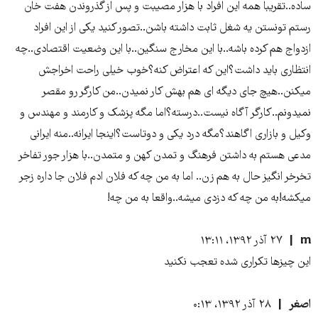
ساده..تقریبا همه این افراد با هزار مصیبت و پس از گذروندن هفت خان
رستم تونستن یه شغل ثابت داشته باشن..تصور کنید یکی از این افراد
ازدواج هم کرده باشه..با این مخارج سنگین..با این وضعیت اقتصادی..چه
انتظاری باید داشت؟این که اعتراض کنه؟خوب خیلی راحت اخراجش
میکنن..هیچ جای دیگه ای هم بهش کار نمیدن..من کارگر رو مقصر
نمیدونم..کارگر آگاه نیست..درسته؟اما مگه پزشک و کارمند و مهندس و
وکیل و بازاری اگاهند؟مگه درد یکی و دوتاست؟اینجا ایرانه..منه ایرانی
مدعی هستم به داشتن فرهنگ و تمدن کهن و متمدن..با هزار جور تفاخر
تخرخر انگیز حال به هم زن.. اما به من چه که فلان ادم فلان جا داره زجر
میکشه!به من چه که دزدی میشه..واقعا به من چه!
m
۲۷ آذر ۱۳۹۲، ۱۳:۱۱
این چیزها تکراری شده تعجب نکنید
اصغر
۲۸ آذر ۱۳۹۲، ۰:۱۳