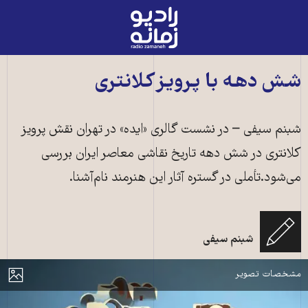
رادیو
زمانه
-
به
شش دهه با پرویز کلانتری
صفحه
اصلی
شبنم سیفی – در نشست گالری «ایده» در تهران نقش پرویز
کلانتری در شش دهه تاریخ نقاشی معاصر ایران بررسی
می‌‌شود.تأملی در گستره آثار این هنرمند نام‌آشنا.
شبنم سیفی
پرویز کلانتری و قبای ژنده نیما
مایش
مشخصات تصویر