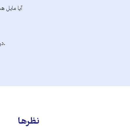
آیا مایل هس
.در
نظرها